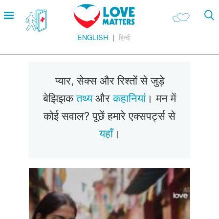
Skip
Open
to
menu
main
ENGLISH
हिन्दी
content
Main
प्यार एवं रिश्ते
Menu
हमारा शरीर
प्यार, सेक्स और रिश्तों से जुड़े
यौन विभिन्नता
बेझिझक
तथ्य
और
कहानियां
। मन में
सेक्स करना
कोई सवाल? पूछें हमारे एक्सपर्ट्स से
गर्भ निरोध
यहाँ
।
गर्भावस्था
शादी
सुरक्षित सेक्स
Footer
हमारे सिद्धांत
Company