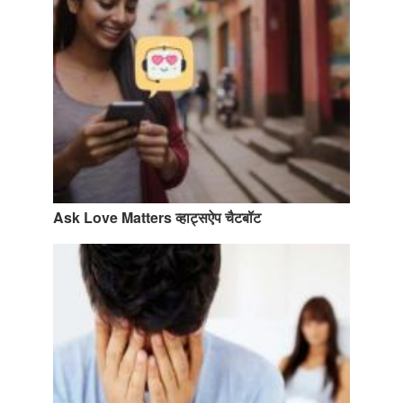
Just Poocho
संपर्क करें
Ask Love Matters व्हाट्सऐप चैटबॉट