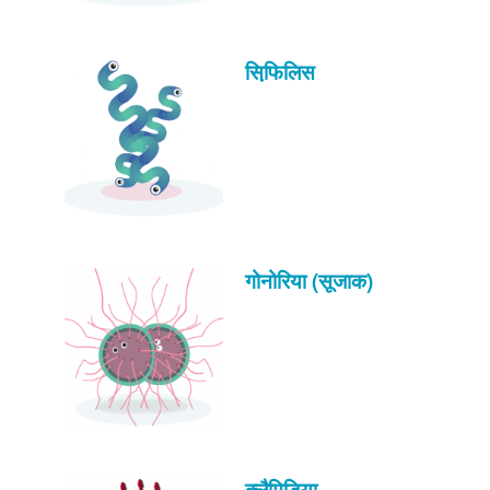
सिफि़लिस
गोनोरिया (सूजाक)
क्लैमिडिया