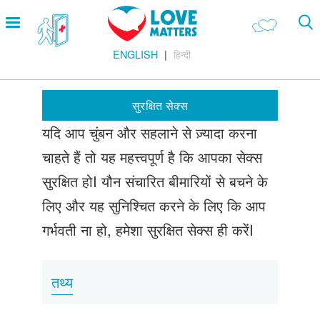
Skip
Open
to
menu
main
ENGLISH
हिन्दी
content
Main
प्यार एवं रिश्ते
Menu
हमारा शरीर
सुरक्षित सेक्स
यौन विभिन्नता
यदि आप चुंबन और सहलाने से ज़्यादा करना
सेक्स करना
चाहते हैं तो यह महत्त्वपूर्ण है कि आपका सेक्स
गर्भ निरोध
सुरक्षित होI यौन संचारित बीमारियों से बचने के
गर्भावस्था
लिए और यह सुनिश्चित करने के लिए कि आप
गर्भवती ना हो, हमेशा सुरक्षित सेक्स ही करेंI
शादी
सुरक्षित सेक्स
तथ्य
Footer
हमारे सिद्धांत
Company