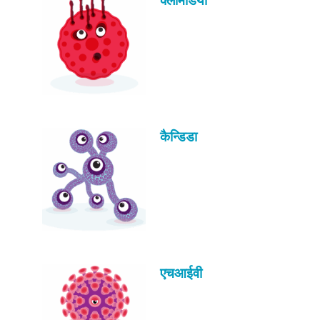
कैन्डिडा
एचआईवी