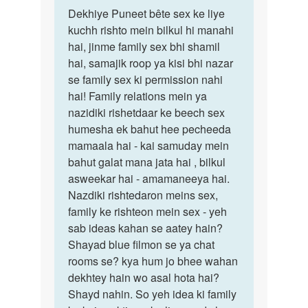
पर्मालिंक
to
Dekhiye Puneet bête sex ke liye
Dekhiye
mam
kuchh rishto mein bilkul hi manahi
Puneet
meri
hai, jinme family sex bhi shamil
bête
bua
hai, samajik roop ya kisi bhi nazar
sex
ki
se family sex ki permission nahi
ke…
ladki
hai! Family relations mein ya
ke…
nazidiki rishetdaar ke beech sex
by
humesha ek bahut hee pecheeda
puneet
mamaala hai - kai samuday mein
bahut galat mana jata hai , bilkul
asweekar hai - amamaneeya hai.
Nazdiki rishtedaron meins sex,
family ke rishteon mein sex - yeh
sab ideas kahan se aatey hain?
Shayad blue filmon se ya chat
rooms se? kya hum jo bhee wahan
dekhtey hain wo asal hota hai?
Shayd nahin. So yeh idea ki family