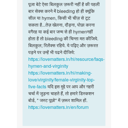
to
पूजा बेटे ऐसा बिलकुल ज़रूरी नहीं है की पहली
पूजा
मैम
बार सेक्स करने में bleeding हो ही क्यूंकि
बेटे
मैं
सील या hymen, किसी भी चीज़ से टूट
ऐसा
एक
सकता है...तेज़ खेलना, दौड़ना, पोछा करना
बिलकुल
23
वगैरह या कई बार जन्म से ही hymenनहीं
ज़रूरी…
साल
होता है तो bleeding की चिन्ता मत कीजिये.
कुवारी…
बिलकुल; रिलैक्स रहिये. ये पढ़िए और ज़रूरत
by
पड़ने पर उन्हें भी पढने दीजिये:
कु
https://lovematters.in/hi/resource/faqs-
पूजा
hymen-and-virginity
https://lovematters.in/hi/making-
love/virginity/female-virginity-top-
five-facts
यदि इस मुद्दे पर आप और गहरी
चर्चा में जुड़ना चाहते हैं, तो हमारे डिस्कशन
बोर्ड, " जस्ट पूछो" में ज़रूर शामिल हों.
https://lovematters.in/en/forum