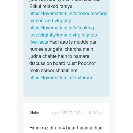
by
Bilkul relaxed rahiye.
Annu
https://lovematters.in/hi/resource/faqs-
hymen-and-virginity
https://lovematters.in/hi/making-
love/virginity/female-virginity-top-
five-facts
Yadi aap is mudde par
humse aur gehri charcha mein
judna chahte hain to hamare
discussion board “Just Poocho”
mein zaroor shamil ho!
https://lovematters.in/en/forum
Vicky
शुक्र, 05/07/2021 - 10:32 बजे
पर्मालिंक
Hmm roz din m 4 baar hastmaithun
Hmm