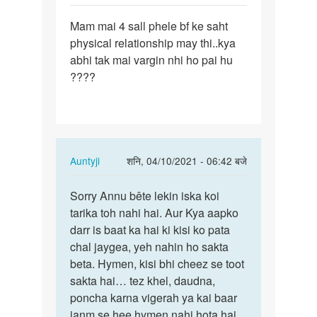
पर्मालिंक
Mam mai 4 sall phele bf ke saht
Mam
physical relationship may thi..kya
mai
abhi tak mai vargin nhi ho pai hu
4
????
sall
phele
bf
ke…
In
Auntyji
शनि, 04/10/2021 - 06:42 बजे
reply
पर्मालिंक
to
Sorry Annu bête lekin iska koi
Sorry
Mam
tarika toh nahi hai. Aur Kya aapko
Annu
mai
darr is baat ka hai ki kisi ko pata
bête
4
chal jaygea, yeh nahin ho sakta
lekin
sall
beta. Hymen, kisi bhi cheez se toot
iska…
phele
sakta hai… tez khel, daudna,
bf
poncha karna vigerah ya kai baar
ke…
janm se hee hymen nahi hota hai.