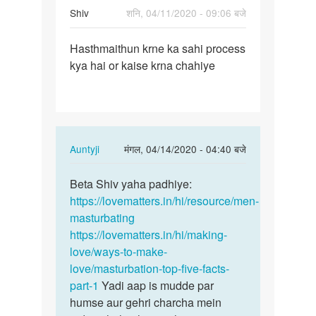
Shiv
शनि, 04/11/2020 - 09:06 बजे
पर्मालिंक
Hasthmaithun krne ka sahi process
Hasthmaithun
kya hai or kaise krna chahiye
krne
ka
sahi…
In
Auntyji
मंगल, 04/14/2020 - 04:40 बजे
reply
पर्मालिंक
to
Beta Shiv yaha padhiye:
Beta
Hasthmaithun
https://lovematters.in/hi/resource/men-
Shiv
krne
masturbating
yaha
ka
https://lovematters.in/hi/making-
padhiye:
sahi…
love/ways-to-make-
…
by
love/masturbation-top-five-facts-
Shiv
part-1
Yadi aap is mudde par
humse aur gehri charcha mein