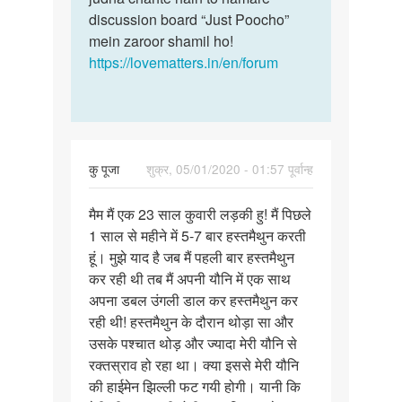
discussion board “Just Poocho”
mein zaroor shamil ho!
https://lovematters.in/en/forum
कु पूजा
शुक्र, 05/01/2020 - 01:57 पूर्वान्ह
पर्मालिंक
मैम मैं एक 23 साल कुवारी लड़की हु! मैं पिछले
मैम
1 साल से महीने में 5-7 बार हस्तमैथुन करती
मैं
हूं। मुझे याद है जब मैं पहली बार हस्तमैथुन
एक
कर रही थी तब मैं अपनी यौनि में एक साथ
23
अपना डबल उंगली डाल कर हस्तमैथुन कर
साल
रही थी! हस्तमैथुन के दौरान थोड़ा सा और
कुवारी…
उसके पश्चात थोड़ और ज्यादा मेरी यौनि से
रक्तस्राव हो रहा था। क्या इससे मेरी यौनि
की हाईमेन झिल्ली फट गयी होगी। यानी कि