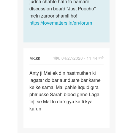
judna chahte hain to hamare
discussion board “Just Poocho”
mein zaroor shamil ho!
https://lovematters.in/en/forum
Mk.kk
सोम, 04/27/2020 - 11:44 बजे
पर्मालिंक
Anty ji Mai ek din hastmuthen ki
Anty
lagatar do bar aur dusre bar karne
ji
ke ke samai Mai pahle liquid gira
Mai
phir uske Sarah blood girne Laga
ek
teji se Mai to darr gya kaffi kya
din…
karun