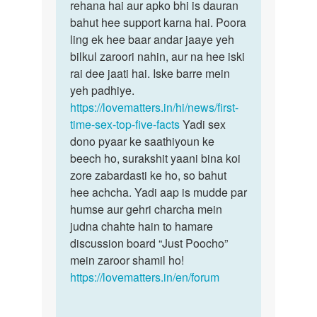
ke
rehana hai aur apko bhi is dauran
sath…
bahut hee support karna hai. Poora
by
ling ek hee baar andar jaaye yeh
Vinay
bilkul zaroori nahin, aur na hee iski
rai dee jaati hai. Iske barre mein
yeh padhiye.
https://lovematters.in/hi/news/first-
time-sex-top-five-facts
Yadi sex
dono pyaar ke saathiyoun ke
beech ho, surakshit yaani bina koi
zore zabardasti ke ho, so bahut
hee achcha. Yadi aap is mudde par
humse aur gehri charcha mein
judna chahte hain to hamare
discussion board “Just Poocho”
mein zaroor shamil ho!
https://lovematters.in/en/forum