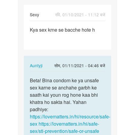
Sexy
रवि, 01/10/2021 - 11:12 बजे
पर्मालिंक
Kya sex krne se bacche hote h
Kya
sex
krne
se
bacche
In
Auntyji
सोम, 01/11/2021 - 04:46 बजे
hote
reply
h
पर्मालिंक
to
Beta! Bina condom ke ya unsafe
Beta!
Kya
sex karne se anchahe garbh ke
Bina
sex
saath kai youn rog hone kaa bhi
condom
krne
khatra ho sakta hai. Yahan
ke
se
padhiye:
ya…
bacche
https://lovematters.in/hi/resource/safe-
hote
sex
https://lovematters.in/hi/safe-
h
sex/sti-prevention/safe-or-unsafe