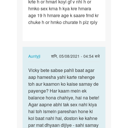
krte h or hmari koyi gf v nhi h or
roz
hmko sex krna h kya kre hmara
din
age 19 h hmare age k saare frnd kr
m
chuke h or hmko churate h plz rply
4
baar…
In
Auntyji
शनि, 05/08/2021 - 04:54 बजे
reply
पर्मालिंक
to
Vicky bete sabse pahli baat agar
Vicky
Hmm
aap hamesha yahi karte rahenge
bete
roz
toh aur kaamon ko kaise samay de
sabse
din
payenge? Har kaam mein ek
pahli
m
balance hona chahiye, hai na bete!
baat…
4
Agar aapne abhi tak sex nahi kiya
baar…
hai toh ismein pareshan hone ki
by
koi baat nahi hai, doston ke kahne
Vicky
par mat dhyaan dijiye - sahi samay