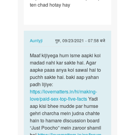
ten chad hotay hay
sex
kar
ka
paysa…
In
Auntyji
गुरु, 09/23/2021 - 07:58 बजे
reply
पर्मालिंक
to
Maaf kijiyega hum isme aapki koi
Maaf
Ham
madad nahi kar sakte hai. Agar
kijiyega
ko
aapke paas anya koi sawal hai to
hum
sex
puchh sakte hai. baki aap yahan
isme
kar
padh lijiye:
aapki…
ka
https://lovematters.in/hi/making-
paysa…
love/paid-sex-top-five-facts
Yadi
by
aap kisi bhee mudde par humse
Neeraj
gehri charcha mein judna chahte
hain to hamare discussion board
“Just Poocho” mein zaroor shamil
ho!
https://lovematters.in/en/forum