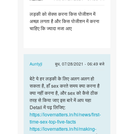
पर्मालिंक
लड़की को सेक्स करना किस पोजीशन में
लड़की
अच्छा लगता है और किस पोजीशन में करना
को
चाहिए कि ज्यादा मजा आए
सेक्स
करना
किस…
In
Auntyji
बुध, 07/28/2021 - 06:49 बजे
reply
पर्मालिंक
to
बेटे ये हर लड़की के लिए अलग अलग हो
बेटे
लड़की
सकता है, हाँ sex करते समय क्या करना है
ये
को
क्या नहीं करना है, और sex को कैसे ठीक
हर
सेक्स
तरह से किया जाए इस बारे में आप यहा
लड़की
करना
Detail में पढ़ लिजिए:
के
किस…
https://lovematters.in/hi/news/first-
लिए
by
time-sex-top-five-facts
अलग…
Raman
https://lovematters.in/hi/making-