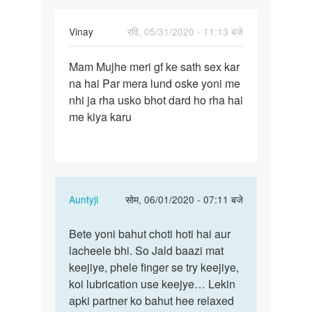
Vinay
रवि, 05/31/2020 - 11:13 बजे
पर्मालिंक
Mam Mujhe meri gf ke sath sex kar
Mam
na hai Par mera lund oske yoni me
Mujhe
nhi ja rha usko bhot dard ho rha hai
meri
me kiya karu
gf
ke
sath…
In
Auntyji
सोम, 06/01/2020 - 07:11 बजे
reply
पर्मालिंक
to
Bete yoni bahut choti hoti hai aur
Bete
Mam
lacheele bhi. So Jald baazi mat
yoni
Mujhe
keejiye, phele finger se try keejiye,
bahut
meri
koi lubrication use keejye… Lekin
choti
gf
apki partner ko bahut hee relaxed
hoti…