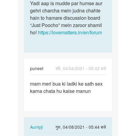
by
Yadi aap is mudde par humse aur
Sexy
gehri charcha mein judna chahte
hain to hamare discussion board
“Just Poocho” mein zaroor shamil
ho!
https://lovematters.in/en/forum
puneet
रवि, 04/04/2021 - 05:42 बजे
पर्मालिंक
mam meri bua ki ladki ke sath sex
mam
karna chata hu kaise manun
meri
bua
ki
ladki
ke…
In
Auntyji
गुरु, 04/08/2021 - 05:44 बजे
reply