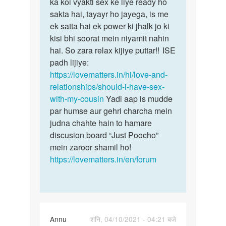
ka koi vyakti sex ke liye ready ho
sakta hai, tayayr ho jayega, is me
ek satta hai ek power ki jhalk jo ki
kisi bhi soorat mein niyamit nahin
hai. So zara relax kijiye puttar!! ISE
padh lijiye:
https://lovematters.in/hi/love-and-
relationships/should-i-have-sex-
with-my-cousin
Yadi aap is mudde
par humse aur gehri charcha mein
judna chahte hain to hamare
discusion board “Just Poocho”
mein zaroor shamil ho!
https://lovematters.in/en/forum
Annu
शनि, 04/10/2021 - 04:21 बजे