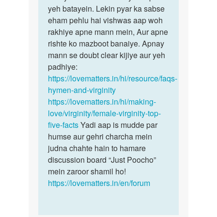
ki
yeh batayein. Lekin pyar ka sabse
yeh
seel
eham pehlu hai vishwas aap woh
janne…
ko
rakhiye apne mann mein, Aur apne
kese
rishte ko mazboot banaiye. Apnay
pta…
mann se doubt clear kijiye aur yeh
by
padhiye:
Bhora
https://lovematters.in/hi/resource/faqs-
hymen-and-virginity
https://lovematters.in/hi/making-
love/virginity/female-virginity-top-
five-facts
Yadi aap is mudde par
humse aur gehri charcha mein
judna chahte hain to hamare
discussion board “Just Poocho”
mein zaroor shamil ho!
https://lovematters.in/en/forum