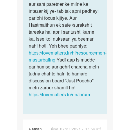
aur sahi paretner ke milne ka
intezar kijiye- tab tak apni padhayi
par bhi focus kijiye. Aur
Hastmaithun ek safe /surakshit
tareeka hai apni santushti karne
ka. Isse koi nuksaan ya beemari
nahi hoti. Yeh bhee padhiye:
https://lovematters.in/hi/resource/men-
masturbating
Yadi aap is mudde
par humse aur gehri charcha mein
judna chahte hain to hamare
discussion board “Just Poocho”
mein zaroor shamil ho!
https://lovematters.in/en/forum
Raman
मंगल, 07/27/2021 - 07:56 बजे