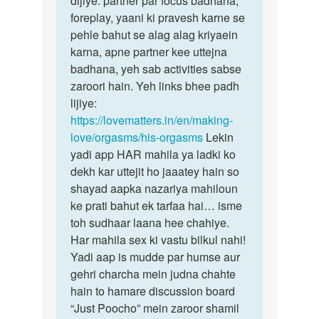
dijiye. partner par focus badhana,
by
foreplay, yaani ki pravesh karne se
Harvinder
pehle bahut se alag alag kriyaein
karna, apne partner kee uttejna
badhana, yeh sab activities sabse
zaroori hain. Yeh links bhee padh
lijiye:
https://lovematters.in/en/making-
love/orgasms/his-orgasms
Lekin
yadi app HAR mahila ya ladki ko
dekh kar uttejit ho jaaatey hain so
shayad aapka nazariya mahiloun
ke prati bahut ek tarfaa hai… isme
toh sudhaar laana hee chahiye.
Har mahila sex ki vastu bilkul nahi!
Yadi aap is mudde par humse aur
gehri charcha mein judna chahte
hain to hamare discussion board
“Just Poocho” mein zaroor shamil