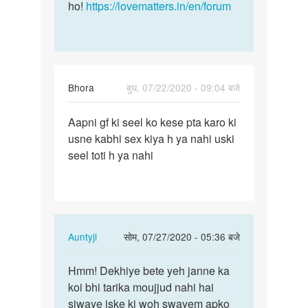
ho!
https://lovematters.in/en/forum
Bhora
बुध, 07/22/2020 - 09:04 बजे
पर्मालिंक
Aapni gf ki seel ko kese pta karo ki
Aapni
usne kabhi sex kiya h ya nahi uski
gf
seel toti h ya nahi
ki
seel
ko
kese
pta…
In
Auntyji
सोम, 07/27/2020 - 05:36 बजे
reply
पर्मालिंक
to
Hmm! Dekhiye bete yeh janne ka
Hmm!
Aapni
koi bhi tarika moujjud nahi hai
Dekhiye
gf
siwaye iske ki woh swayem apko
bete