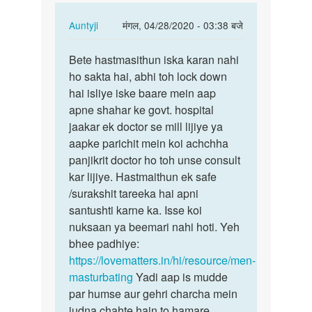
In
Auntyji
मंगल, 04/28/2020 - 03:38 बजे
reply
पर्मालिंक
to
Bete hastmasithun iska karan nahi
Bete
Anty
ho sakta hai, abhi toh lock down
hastmasithun
ji
hai isliye iske baare mein aap
iska
Mai
apne shahar ke govt. hospital
karan…
ek
jaakar ek doctor se mill lijiye ya
din…
aapke parichit mein koi achchha
by
panjikrit doctor ho toh unse consult
Mk.kk
kar lijiye. Hastmaithun ek safe
/surakshit tareeka hai apni
santushti karne ka. Isse koi
nuksaan ya beemari nahi hoti. Yeh
bhee padhiye:
https://lovematters.in/hi/resource/men-
masturbating
Yadi aap is mudde
par humse aur gehri charcha mein
judna chahte hain to hamare