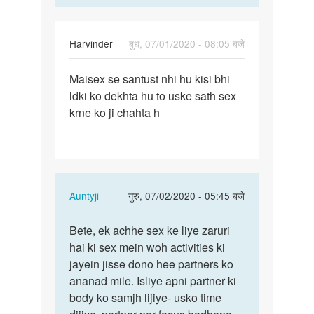
Harvinder
बुध, 07/01/2020 - 08:05 बजे
पर्मालिंक
Maisex se santust nhi hu kisi bhi
Maisex
ldki ko dekhta hu to uske sath sex
se
krne ko ji chahta h
santust
nhi
hu…
In
Auntyji
गुरु, 07/02/2020 - 05:45 बजे
reply
पर्मालिंक
to
Bete, ek achhe sex ke liye zaruri
Bete,
Maisex
hai ki sex mein woh activities ki
ek
se
jayein jisse dono hee partners ko
achhe
santust
ananad mile. Isliye apni partner ki
sex
nhi
body ko samjh lijiye- usko time
ke
hu…
liye…