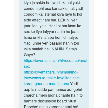
kiya ja sakta hai ya chikanai yukt
condom bhi use kar sakte hai, yadi
condom ka istemal kiya jaye to koi
side effect nahi hai. LEKIN, yeh
jaan leejiye ki Har koi har kism ke
sex ke liye taiyyar nahin ho jaate –
isme unki marzee honi chhaiye.
Yadi unhe yeh pasand nahin toh
iska matlab hai, NAHIN. Samjh
Gaye?
https://lovematters.in/hi/resource/anal-
sex
https://lovematters.in/hi/making-
love/ways-to-make-love/kaaisae-
karae-gaudaa-maaithauna
Yadi
aap is mudde par humse aur gehri
charcha mein judna chahte hain to
hamare discussion board “Just
Poocho” mein zaroor shamil ho!