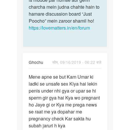
ke
charcha mein judna chahte hain to
saath…
hamare discussion board “Just
by
Poocho” mein zaroor shamil ho!
Aakash
https://lovematters.in/en/forum
Ghochu
सोम, 09/16/2019 - 06:22 बजे
पर्मालिंक
Mene apne se but Kam Umar ki
Mene
ladki se unsafe sex Kiya hai lekin
apne
penis under nhi gya or upar se hi
se
sperm gir gya hai Kya wo pregnant
but
ho Jaye gi or Kya me prega news
Kam
se raat me ya dopahar me
Umar
pregnancy check Kar sakta hu
ki…
subah jaruri h kya