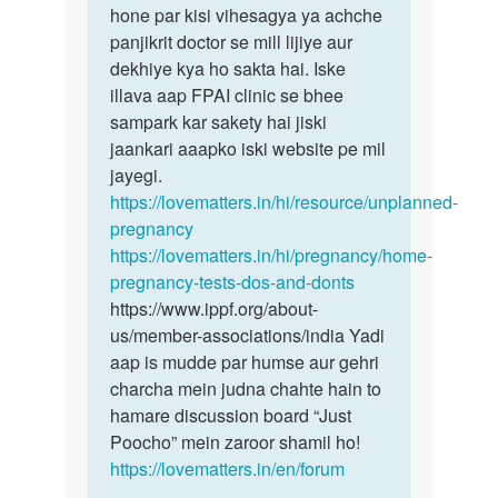
sath
hone par kisi vihesagya ya achche
sex
panjikrit doctor se mill lijiye aur
Ka…
dekhiye kya ho sakta hai. Iske
by
illava aap FPAI clinic se bhee
Arun
sampark kar sakety hai jiski
jaankari aaapko iski website pe mil
jayegi.
https://lovematters.in/hi/resource/unplanned-
pregnancy
https://lovematters.in/hi/pregnancy/home-
pregnancy-tests-dos-and-donts
https://www.ippf.org/about-
us/member-associations/india Yadi
aap is mudde par humse aur gehri
charcha mein judna chahte hain to
hamare discussion board “Just
Poocho” mein zaroor shamil ho!
https://lovematters.in/en/forum