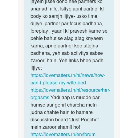
meri
jayein jisse dono hee partners ko
achhe
girlfriend
ananad mile. Isliye apni partner ki
sex
Mujhse…
body ko samjh lijiye- usko time
ke
by
dijiye. partner par focus badhana,
liye…
Vighnesh
foreplay , yaani ki pravesh karne se
gupta
pehle bahut se alag alag kriyaein
karna, apne partner kee uttejna
badhana, yeh sab activitys sabse
zaroori hain. Yeh links bhee padh
lijiye:
https://lovematters.in/hi/news/how-
can-i-please-my-wife-bed
https://lovematters.in/hi/resource/her-
orgasms
Yadi aap is mudde par
humse aur gehri charcha mein
judna chahte hain to hamare
discussion board “Just Poocho”
mein zaroor shamil ho!
https://lovematters.in/en/forum