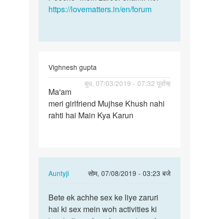
https://lovematters.in/en/forum
Vighnesh gupta
पर्मालिंक
बुध, 07/03/2019 - 07:32 पूर्वान्ह
Ma'am
Ma'am
meri girlfriend Mujhse Khush nahi
meri
rahti hai Main Kya Karun
girlfriend
Mujhse…
In
Auntyji
सोम, 07/08/2019 - 03:23 बजे
reply
पर्मालिंक
to
Bete ek achhe sex ke liye zaruri
Bete
Ma'am
hai ki sex mein woh activities ki
ek