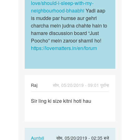
mera
love/should-i-sleep-with-my-
name
neighbourhood-bhaabhi
Yadi aap
is mudde par humse aur gehri
charcha mein judna chahte hain to
hamare discussion board “Just
Poocho” mein zaroor shamil ho!
https://lovematters.in/en/forum
Raj
सोम, 05/20/2019 - 09:01 पूर्वान्ह
पर्मालिंक
Sir ling ki size kitni hoti hau
Sir
ling
ki
size
kitni
In
Auntyji
सोम, 05/20/2019 - 02:35 बजे
hoti…