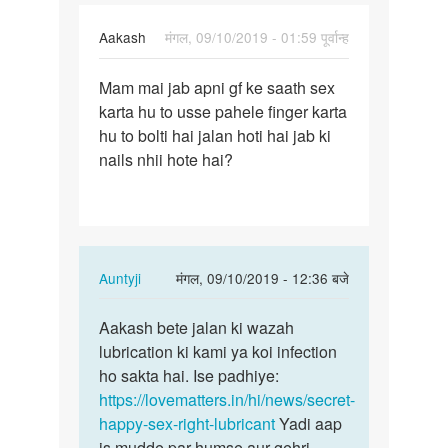
Aakash
मंगल, 09/10/2019 - 01:59 पूर्वान्ह
पर्मालिंक
Mam mai jab apni gf ke saath sex
Mam
karta hu to usse pahele finger karta
mai
hu to bolti hai jalan hoti hai jab ki
jab
nails nhii hote hai?
apni
gf
ke
saath…
In
Auntyji
मंगल, 09/10/2019 - 12:36 बजे
reply
पर्मालिंक
to
Aakash bete jalan ki wazah
Aakash
Mam
lubrication ki kami ya koi infection
bete
mai
ho sakta hai. Ise padhiye:
jalan
jab
https://lovematters.in/hi/news/secret-
ki
apni
happy-sex-right-lubricant
Yadi aap
wazah…
gf
is mudde par humse aur gehri