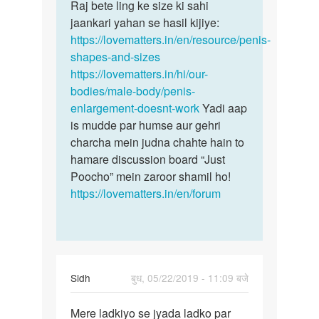
to
Raj bete ling ke size ki sahi
Raj
Sir
jaankari yahan se hasil kijiye:
bete
ling
https://lovematters.in/en/resource/penis-
ling
ki
shapes-and-sizes
ke
size
https://lovematters.in/hi/our-
size
kitni
bodies/male-body/penis-
ki…
hoti…
enlargement-doesnt-work
Yadi aap
by
is mudde par humse aur gehri
Raj
charcha mein judna chahte hain to
hamare discussion board “Just
Poocho” mein zaroor shamil ho!
https://lovematters.in/en/forum
Sidh
बुध, 05/22/2019 - 11:09 बजे
पर्मालिंक
Mere ladkiyo se jyada ladko par
Mere