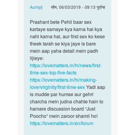
In
Auntyji
सोम, 06/03/2019 - 09:13 पूर्वान्ह
reply
पर्मालिंक
to
Prashant bete Pehli baar sex
Prashant
madm
kartaye samaye kya karna hai kya
bete
mera
nahi karna hai, aur first sex ko kese
Pehli
name
theek tarah se kiya jaye is bare
baar
prashant…
mein aap yaha detail mein padh
sex…
by
lijieye:
Prashant
https://lovematters.in/hi/news/first-
Tomar
time-sex-top-five-facts
https://lovematters.in/hi/making-
love/virginity/first-time-sex
Yadi aap
is mudde par humse aur gehri
charcha mein judna chahte hain to
hamare discussion board “Just
Poocho” mein zaroor shamil ho!
https://lovematters.in/en/forum