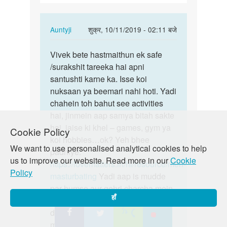
In
Auntyji
शुक्र, 10/11/2019 - 02:11 बजे
reply
पर्मालिंक
to
Vivek bete hastmaithun ek safe
Vivek
Maine
/surakshit tareeka hai apni
bete
bhut
santushti karne ka. Isse koi
hastmaithun
br
nuksaan ya beemari nahi hoti. Yadi
ek…
hastmaithun…
chahein toh bahut see activities
by
hai, jinmein aap samya bitah sakte
Vivek
hai. jaise ki khel – games, gym ya
Cookie Policy
koi hobbies…ok? Yeh bhee
We want to use personalised analytical cookies to help
padhiye:
us to improve our website. Read more in our
Cookie
https://lovematters.in/hi/resource/men-
Policy
masturbating
Yadi aap is mudde
par humse aur gehri charcha mein
हाँ
judna chahte hain to hamare
discussion board “Just Poocho”
mein zaroor shamil ho!