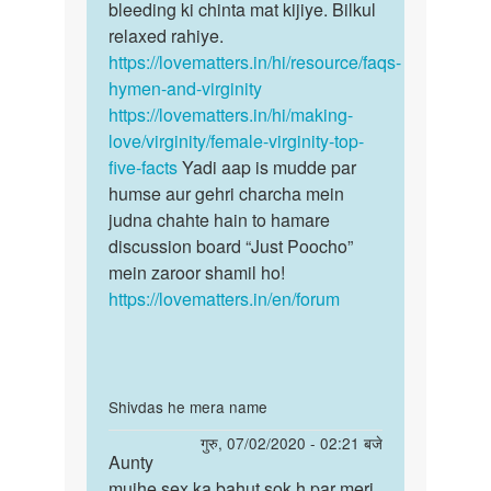
by
bleeding ki chinta mat kijiye. Bilkul
Urmi
relaxed rahiye.
Rana
https://lovematters.in/hi/resource/faqs-
hymen-and-virginity
https://lovematters.in/hi/making-
love/virginity/female-virginity-top-
five-facts
Yadi aap is mudde par
humse aur gehri charcha mein
judna chahte hain to hamare
discussion board “Just Poocho”
mein zaroor shamil ho!
https://lovematters.in/en/forum
In
Shivdas he mera name
reply
पर्मालिंक
गुरु, 07/02/2020 - 02:21 बजे
to
Aunty
Aunty
बेटे
mujhe sex ka bahut sok h par meri
mujhe