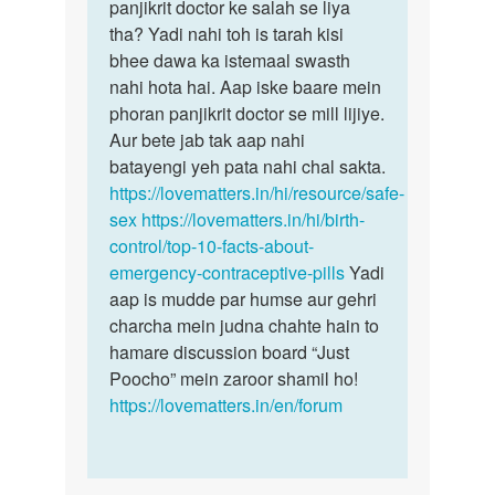
Abortion
panjikrit doctor ke salah se liya
kya
kills
tha? Yadi nahi toh is tarah kisi
aapne
lene
bhee dawa ka istemaal swasth
ye
ke
nahi hota hai. Aap iske baare mein
pills
baad…
phoran panjikrit doctor se mill lijiye.
kisi…
by
Aur bete jab tak aap nahi
pinky
batayengi yeh pata nahi chal sakta.
dubey
https://lovematters.in/hi/resource/safe-
sex
https://lovematters.in/hi/birth-
control/top-10-facts-about-
emergency-contraceptive-pills
Yadi
aap is mudde par humse aur gehri
charcha mein judna chahte hain to
hamare discussion board “Just
Poocho” mein zaroor shamil ho!
https://lovematters.in/en/forum