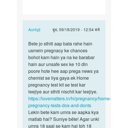
In
Auntyji
बुध, 09/18/2019 - 12:54 बजे
reply
पर्मालिंक
to
Bete jo sthiti aap bata rahe hain
Bete
Mene
usmein pregnacy ke chances
jo
apne
bohot kam hain ya na ke barabar
sthiti
se
hain aur unsafe sex ke 10 din
aap
but
poore hote hee aap prega news ya
bata
Kam
chemist se liya gaya ek Home
rahe…
Umar
pregnancy test kit se test kar
ki…
leejiye aur sthiti nischit kar leejiye.
by
https://lovematters.in/hi/pregnancy/home-
Ghochu
pregnancy-tests-dos-and-donts
Lekin bete kam umra se aapka kya
matlab hai? Suniye bête! Agar unki
umra 18 saal se kam hai toh 18