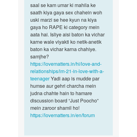
saal se kam umar ki mahila ke
saath kiya gaya sex chahein woh
uski marzi se hee kyun na kiya
gaya ho RAPE ki category mein
aata hai. Isliye aisi baton ka vichar
karne wale viyakti ko netik-anetik
baton ka vichar karna chahiye.
samjhe?
https://lovematters.in/hi/love-and-
relationships/im-21-in-love-with-a-
teenager
Yadi aap is mudde par
humse aur gehri charcha mein
judna chahte hain to hamare
discussion board “Just Poocho”
mein zaroor shamil ho!
https://lovematters.in/en/forum