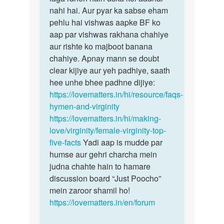
mene
nahi hai. Aur pyar ka sabse eham
aapke
kbhi
pehlu hai vishwas aapke BF ko
BF
sex
aap par vishwas rakhana chahiye
jo
nhi
aur rishte ko majboot banana
bhee…
kiya…
chahiye. Apnay mann se doubt
by
clear kijiye aur yeh padhiye, saath
Mansi
hee unhe bhee padhne dijiye:
https://lovematters.in/hi/resource/faqs-
hymen-and-virginity
https://lovematters.in/hi/making-
love/virginity/female-virginity-top-
five-facts
Yadi aap is mudde par
humse aur gehri charcha mein
judna chahte hain to hamare
discussion board “Just Poocho”
mein zaroor shamil ho!
https://lovematters.in/en/forum