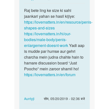
reply
पर्मालिंक
to
Raj bete ling ke size ki sahi
Raj
Sir
jaankari yahan se hasil kijiye:
bete
ling
https://lovematters.in/en/resource/penis-
ling
ki
shapes-and-sizes
ke
size
https://lovematters.in/hi/our-
size
kitni
bodies/male-body/penis-
ki…
hoti…
enlargement-doesnt-work
Yadi aap
by
is mudde par humse aur gehri
Raj
charcha mein judna chahte hain to
hamare discussion board “Just
Poocho” mein zaroor shamil ho!
https://lovematters.in/en/forum
In
Auntyji
सोम, 05/20/2019 - 02:36 बजे
reply
पर्मालिंक