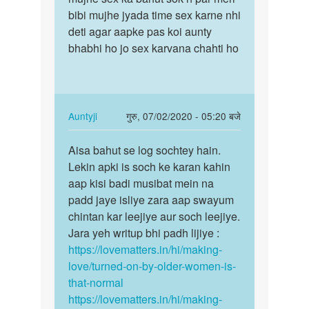
वृंदा
bibi mujhe jyada time sex karne nhi
sex
योनि
deti agar aapke pas koi aunty
ka
बहुत
bhabhi ho jo sex karvana chahti ho
bahut
छोटी…
sok…
by
Auntyji
In
Auntyji
गुरु, 07/02/2020 - 05:20 बजे
reply
पर्मालिंक
to
Aisa bahut se log sochtey hain.
Aisa
Aunty
Lekin apki is soch ke karan kahin
bahut
mujhe
aap kisi badi musibat mein na
se
sex
padd jaye isliye zara aap swayum
log
ka
chintan kar leejiye aur soch leejiye.
sochtey…
bahut
Jara yeh writup bhi padh lijiye :
sok…
https://lovematters.in/hi/making-
by
love/turned-on-by-older-women-is-
Shivdas
that-normal
he
https://lovematters.in/hi/making-