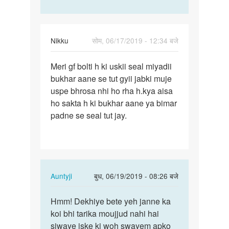
Nikku
सोम, 06/17/2019 - 12:34 बजे
पर्मालिंक
Meri gf bolti h ki uskii seal miyadii
Meri
bukhar aane se tut gyii jabki muje
gf
uspe bhrosa nhi ho rha h.kya aisa
bolti
ho sakta h ki bukhar aane ya bimar
h
padne se seal tut jay.
ki
uskii…
In
Auntyji
बुध, 06/19/2019 - 08:26 बजे
reply
पर्मालिंक
to
Hmm! Dekhiye bete yeh janne ka
Hmm!
Meri
koi bhi tarika moujjud nahi hai
Dekhiye
gf
siwaye iske ki woh swayem apko
bete