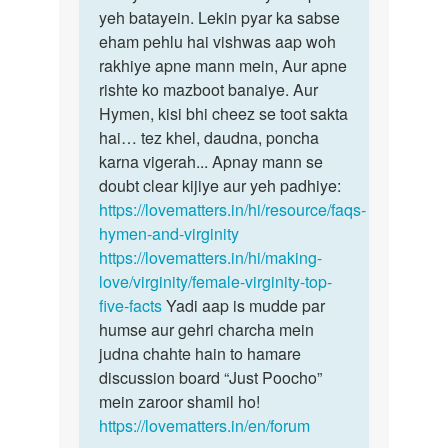
bolti
yeh batayein. Lekin pyar ka sabse
yeh
h
eham pehlu hai vishwas aap woh
janne…
ki
rakhiye apne mann mein, Aur apne
uskii…
rishte ko mazboot banaiye. Aur
by
Hymen, kisi bhi cheez se toot sakta
Nikku
hai… tez khel, daudna, poncha
karna vigerah... Apnay mann se
doubt clear kijiye aur yeh padhiye:
https://lovematters.in/hi/resource/faqs-
hymen-and-virginity
https://lovematters.in/hi/making-
love/virginity/female-virginity-top-
five-facts
Yadi aap is mudde par
humse aur gehri charcha mein
judna chahte hain to hamare
discussion board “Just Poocho”
mein zaroor shamil ho!
https://lovematters.in/en/forum