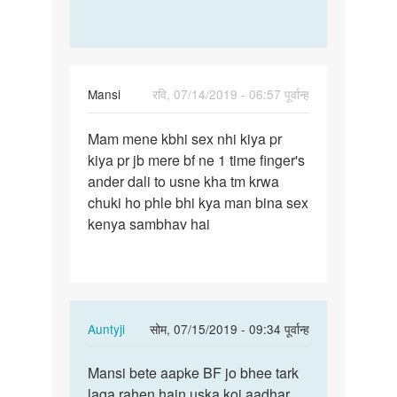
Mansi
रवि, 07/14/2019 - 06:57 पूर्वान्ह
पर्मालिंक
Mam mene kbhi sex nhi kiya pr
Mam
kiya pr jb mere bf ne 1 time finger's
mene
ander dali to usne kha tm krwa
kbhi
chuki ho phle bhi kya man bina sex
sex
kenya sambhav hai
nhi
kiya…
In
Auntyji
सोम, 07/15/2019 - 09:34 पूर्वान्ह
reply
पर्मालिंक
to
Mansi bete aapke BF jo bhee tark
Mansi
Mam
laga rahen hain uska koi aadhar
bete