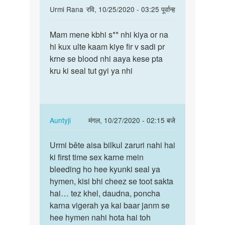
In
Urmi Rana
रवि, 10/25/2020 - 03:25 पूर्वान्ह
reply
पर्मालिंक
to
Mam mene kbhi s** nhi kiya or na
Mam
Dekhiye
hi kux ulte kaam kiye fir v sadi pr
mene
bete
krne se blood nhi aaya kese pta
kbhi
ek
kru ki seal tut gyi ya nhi
s**
achhe
nhi
sex
kiya…
ke…
by
In
Auntyji
मंगल, 10/27/2020 - 02:15 बजे
Auntyji
reply
पर्मालिंक
to
Urmi bête aisa bilkul zaruri nahi hai
Urmi
Mam
ki first time sex karne mein
bête
mene
bleeding ho hee kyunki seal ya
aisa
kbhi
hymen, kisi bhi cheez se toot sakta
bilkul
s**
hai… tez khel, daudna, poncha
zaruri…
nhi
karna vigerah ya kai baar janm se
kiya…
hee hymen nahi hota hai toh