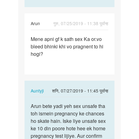
Arun
गुरु, 07/25/2019 - 11:38 पूर्वान्ह
पर्मालिंक
Mene apni gf k sath sex Ka or.vo
Mene
bleed bhinki khi vo pragnent to hi
apni
hogi?
gf
k
sath
sex
Ka…
In
Auntyji
शनि, 07/27/2019 - 11:45 पूर्वान्ह
reply
पर्मालिंक
to
Arun bete yadi yeh sex unsafe tha
Arun
Mene
toh ismein pregnancy ke chances
bete
apni
ho skate hain. Iske liye unsafe sex
yadi
gf
ke 10 din poore hote hee ek home
yeh
k
pregnancy test lijiye. Aur confirm
sex…