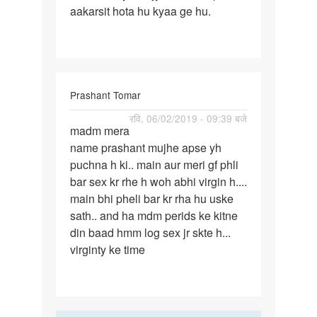
aakarsit hota hu kyaa ge hu.
ladkiyo
se
jyada
ladko…
Prashant Tomar
पर्मालिंक
रवि, 06/02/2019 - 09:39 बजे
madm mera
madm
name prashant mujhe apse yh
mera
puchna h ki.. main aur meri gf phli
name
bar sex kr rhe h woh abhi virgin h....
prashant…
main bhi pheli bar kr rha hu uske
sath.. and ha mdm perids ke kitne
din baad hmm log sex jr skte h...
virginty ke time