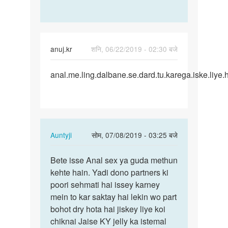
anuj.kr
शनि, 06/22/2019 - 02:30 बजे
पर्मालिंक
anal.me.ling.dalbane.se.dard.tu.karega.iske.liye
gand.me.land.dalbane.se.dard…
In
Auntyji
सोम, 07/08/2019 - 03:25 बजे
reply
पर्मालिंक
to
Bete isse Anal sex ya guda methun
Bete
gand.me.land.dalbane.se.dard…
kehte hain. Yadi dono partners ki
isse
by
poori sehmati hai issey karney
Anal
anuj.kr
mein to kar saktay hai lekin wo part
sex
bohot dry hota hai jiskey liye koi
ya
chiknai Jaise KY jelly ka istemal
guda…