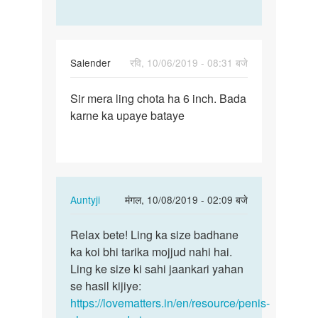
Salender
रवि, 10/06/2019 - 08:31 बजे
पर्मालिंक
Sir mera ling chota ha 6 inch. Bada
Sir
karne ka upaye bataye
mera
ling
chota
ha
6…
In
Auntyji
मंगल, 10/08/2019 - 02:09 बजे
reply
पर्मालिंक
to
Relax bete! Ling ka size badhane
Relax
Sir
ka koi bhi tarika mojjud nahi hai.
bete!
mera
Ling ke size ki sahi jaankari yahan
Ling
ling
se hasil kijiye:
ka
chota
https://lovematters.in/en/resource/penis-
size…
ha