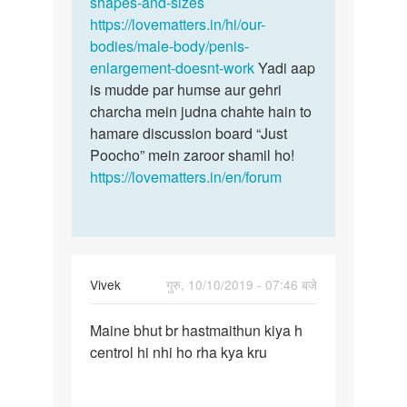
shapes-and-sizes
6…
https://lovematters.in/hi/our-
by
bodies/male-body/penis-
Salender
enlargement-doesnt-work
Yadi aap
is mudde par humse aur gehri
charcha mein judna chahte hain to
hamare discussion board “Just
Poocho” mein zaroor shamil ho!
https://lovematters.in/en/forum
Vivek
गुरु, 10/10/2019 - 07:46 बजे
पर्मालिंक
Maine bhut br hastmaithun kiya h
Maine
centrol hi nhi ho rha kya kru
bhut
br
hastmaithun…