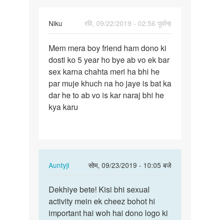
Niku
रवि, 09/22/2019 - 02:56 पूर्वान्ह
पर्मालिंक
Mem mera boy friend ham dono ki
Mem
dosti ko 5 year ho bye ab vo ek bar
mera
sex karna chahta meri ha bhi he
boy
par muje khuch na ho jaye is bat ka
friend
dar he to ab vo is kar naraj bhi he
ham…
kya karu
In
Auntyji
सोम, 09/23/2019 - 10:05 बजे
reply
पर्मालिंक
to
Dekhiye bete! Kisi bhi sexual
Dekhiye
Mem
activity mein ek cheez bohot hi
bete!
mera
important hai woh hai dono logo ki
Kisi