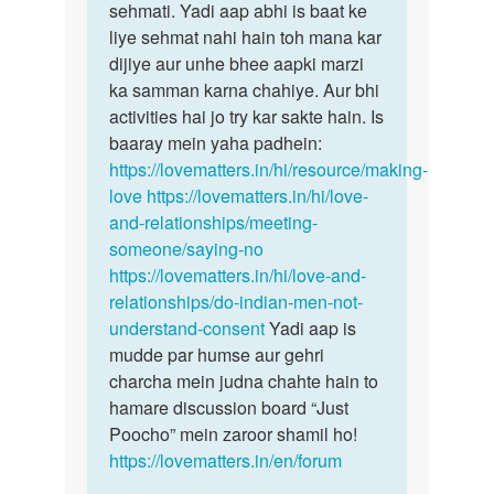
boy
sehmati. Yadi aap abhi is baat ke
bhi…
friend
liye sehmat nahi hain toh mana kar
ham…
dijiye aur unhe bhee aapki marzi
by
ka samman karna chahiye. Aur bhi
Niku
activities hai jo try kar sakte hain. Is
baaray mein yaha padhein:
https://lovematters.in/hi/resource/making-
love
https://lovematters.in/hi/love-
and-relationships/meeting-
someone/saying-no
https://lovematters.in/hi/love-and-
relationships/do-indian-men-not-
understand-consent
Yadi aap is
mudde par humse aur gehri
charcha mein judna chahte hain to
hamare discussion board “Just
Poocho” mein zaroor shamil ho!
https://lovematters.in/en/forum