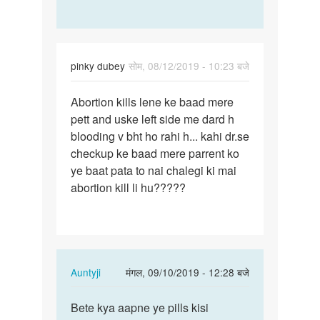
pinky dubey
सोम, 08/12/2019 - 10:23 बजे
पर्मालिंक
Abortion kills lene ke baad mere
Abortion
pett and uske left side me dard h
kills
blooding v bht ho rahi h... kahi dr.se
lene
checkup ke baad mere parrent ko
ke
ye baat pata to nai chalegi ki mai
baad…
abortion kill li hu?????
In
Auntyji
मंगल, 09/10/2019 - 12:28 बजे
reply
पर्मालिंक
to
Bete kya aapne ye pills kisi
Bete