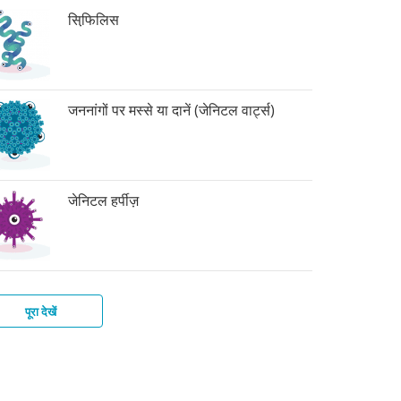
सिफि़लिस
जननांगों पर मस्से या दानें (जेनिटल वार्ट्स)
जेनिटल हर्पीज़
पूरा देखें
र
िटाइटिस-
ाइकोमोनिएसिस
बिक
बीज़
टीरियल
्स
इस
िनोसिस