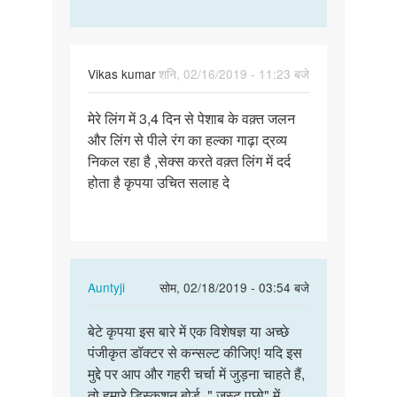
by
Budh
Vikas kumar
शनि, 02/16/2019 - 11:23 बजे
पर्मालिंक
मेरे लिंग में 3,4 दिन से पेशाब के वक़्त जलन
मेरे
और लिंग से पीले रंग का हल्का गाढ़ा द्रव्य
लिंग
निकल रहा है ,सेक्स करते वक़्त लिंग में दर्द
में
होता है कृपया उचित सलाह दे
3,4
दिन
से…
In
Auntyji
सोम, 02/18/2019 - 03:54 बजे
reply
पर्मालिंक
to
बेटे कृपया इस बारे में एक विशेषज्ञ या अच्छे
बेटे
मेरे
पंजीकृत डॉक्टर से कन्सल्ट कीजिए! यदि इस
कृपया
लिंग
मुद्दे पर आप और गहरी चर्चा में जुड़ना चाहते हैं,
इस
में
तो हमारे डिस्कशन बोर्ड, " जस्ट पूछो" में
बारे