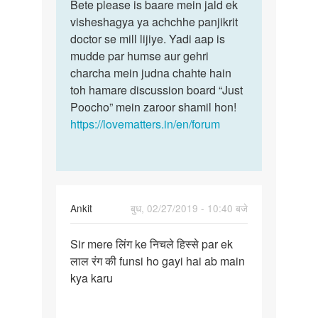
to
Bete please is baare mein jald ek
Bete
Sir
visheshagya ya achchhe panjikrit
please
mere
doctor se mill lijiye. Yadi aap is
is
ling
mudde par humse aur gehri
baare
me
charcha mein judna chahte hain
mein…
lalima
toh hamare discussion board “Just
Lal…
Poocho” mein zaroor shamil hon!
by
https://lovematters.in/en/forum
Lala
varma
Ankit
बुध, 02/27/2019 - 10:40 बजे
पर्मालिंक
Sir mere लिंग ke निचले हिस्से par ek
Sir
लाल रंग की funsi ho gayi hai ab main
mere
kya karu
लिंग
ke
निचले…