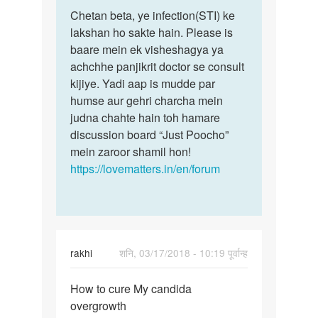
पर्मालिंक
to
Chetan beta, ye infection(STI) ke
Chetan
Sir
lakshan ho sakte hain. Please is
beta,
jab
baare mein ek visheshagya ya
ye
Mai
achchhe panjikrit doctor se consult
infection…
apne
kijiye. Yadi aap is mudde par
patnar
humse aur gehri charcha mein
ke…
judna chahte hain toh hamare
by
discussion board “Just Poocho”
Chetan
mein zaroor shamil hon!
https://lovematters.in/en/forum
rakhi
शनि, 03/17/2018 - 10:19 पूर्वान्ह
पर्मालिंक
How to cure My candida
How
overgrowth
to