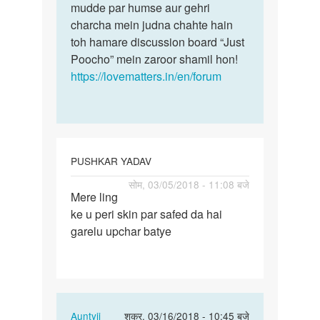
ling
mudde par humse aur gehri
baare…
ke
charcha mein judna chahte hain
upre…
toh hamare discussion board “Just
by
Poocho” mein zaroor shamil hon!
Mahendra
https://lovematters.in/en/forum
sing
PUSHKAR YADAV
पर्मालिंक
सोम, 03/05/2018 - 11:08 बजे
Mere ling
Mere
ke u peri skin par safed da hai
ling
garelu upchar batye
ke
u
peri
skin
par…
In
Auntyji
शुक्र, 03/16/2018 - 10:45 बजे