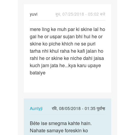
yuvi
बुध, 07/25/2018 - 05:02 बजे
पर्मालिंक
mere ling ke muh par ki skine lal ho
mere
gai he or uspar sujan bhi hui he or
ling
skine ko piche khich ne se puri
ke
tarha nhi khul raha he kafi jalan ho
muh
rahi he or skine ke niche dahi jaisa
par
kuch jam jata he...kya karu upaye
ki…
bataiye
In
Auntyji
रवि, 08/05/2018 - 01:35 पूर्वान्ह
reply
पर्मालिंक
to
Bête ise smegma kahte hain.
Bête
mere
Nahate samaye foreskin ko
ise