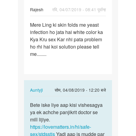
Rajesh
रवि, 04/07/2019 - 08:41 पूर्वान्ह
पर्मालिंक
Mere Ling ki skin folds me yeast
Mere
infection ho jata hai white color ka
Lund
Kya Kru sex Kar nhi pata problem
ki
ho rhi hai koi solution please tell
skin
me........
folds
me…
In
Auntyji
सोम, 04/08/2019 - 12:20 बजे
reply
पर्मालिंक
to
Bete iske liye aap kisi vishesagya
Bete
Mere
ya ek achche panjikrit doctor se
iske
Lund
mill lijiye.
liye
ki
https://lovematters.in/hi/safe-
aap
skin
sex/stdsstis
Yadi aap is mudde par
kisi…