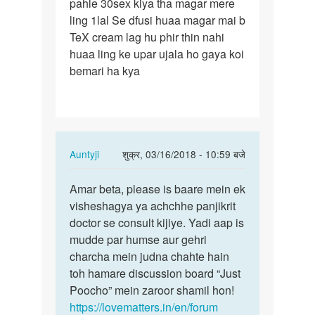
pahle 30sex kiya tha magar mere
pahle
ling 1lal Se dfusi huaa magar mai b
30sex
TeX cream lag hu phir thin nahi
kiya
huaa ling ke upar ujala ho gaya koi
tha
bemari ha kya
…
In
Auntyji
शुक्र, 03/16/2018 - 10:59 बजे
reply
पर्मालिंक
to
Amar beta, please is baare mein ek
Amar
Mai
visheshagya ya achchhe panjikrit
beta,
pahle
doctor se consult kijiye. Yadi aap is
gharelu
30sex
mudde par humse aur gehri
upchaar…
kiya
charcha mein judna chahte hain
tha
toh hamare discussion board “Just
…
Poocho” mein zaroor shamil hon!
by
https://lovematters.in/en/forum