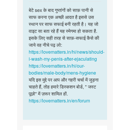
reply
पर्मालिंक
to
बेटे sex के बाद गुप्तांगों को साफ़ पानी से
बेटे
मेरे
साफ करना एक अच्छी आदत है इससे उस
sex
लिंग
स्थान पर साफ सफाई बनी रहती है। यह जो
के
पे
वाइट सा बता रहे हैं यह स्मेगमा हो सकता है.
बाद
खुजली
इसके लिए सही तरह से साफ़-सफाई कैसे की
गुप्तांगों…
और
जाये वह नीचे पढ़ लो:
जलन…
https://lovematters.in/hi/news/should-
by
i-wash-my-penis-after-ejaculating
Ganesh
https://lovematters.in/hi/our-
bodies/male-body/mens-hygiene
यदि इस मुद्दे पर आप और गहरी चर्चा में जुड़ना
चाहते हैं, तोह हमारे डिस्कशन बोर्ड, " जस्ट
पूछो" में ज़रूर शामिल हों.
https://lovematters.in/en/forum