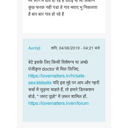
मेरे लींग मै घाव हो रहे है दवाई भी ली लेकीन
कुछ फरक नही पडा हे गाव मवाद भु निकलता
लींग
है बार बार गाव हो रहे है
मै
घाव
हो
रहे
है…
In
Auntyji
शनि, 04/06/2019 - 04:21 बजे
reply
पर्मालिंक
to
बेटे इसके लिए किसी विशेषग्य या अच्छे
बेटे
मेरे
पंजीकृत doctor से मिल लिजिए.
इसके
लींग
https://lovematters.in/hi/safe-
लिए
मै
sex/stdsstis
यदि इस मुद्दे पर आप और गहरी
किसी
घाव
चर्चा में जुड़ना चाहते हैं, तो हमारे डिस्कशन
विशेषग्य…
हो
बोर्ड, " जस्ट पूछो" में ज़रूर शामिल हों.
रहे
https://lovematters.in/en/forum
है…
by
Naresh