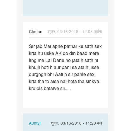
Amar
Kumar
Chetan
शुक्र, 03/16/2018 - 12:06 पूर्वान्ह
पर्मालिंक
Sir jab Mai apne patnar ke sath sex
Sir
krta hu uske AK do din baad mere
jab
ling me Lal Dane ho jata h sath hi
Mai
khujli hoti h aur pani sa ata h jisse
apne
durgngh bhi Aati h sir pahle sex
patnar
krta tha to aisa nai hota tha sir kya
ke…
kru pls bataiye sir.....
In
Auntyji
शुक्र, 03/16/2018 - 11:20 बजे
reply