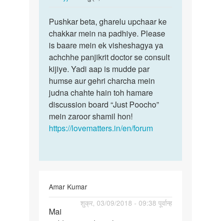
reply
पर्मालिंक
to
Pushkar beta, gharelu upchaar ke
Pushkar
Mere
chakkar mein na padhiye. Please
beta,
ling
is baare mein ek visheshagya ya
gharelu…
ke
achchhe panjikrit doctor se consult
u
kijiye. Yadi aap is mudde par
peri
humse aur gehri charcha mein
skin
judna chahte hain toh hamare
par…
discussion board “Just Poocho”
by
mein zaroor shamil hon!
PUSHKAR
https://lovematters.in/en/forum
YADAV
Amar Kumar
पर्मालिंक
शुक्र, 03/09/2018 - 09:38 पूर्वान्ह
Mai
Mai