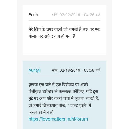
by
बिरजू
कुमार
Budh
शनि, 02/02/2019 - 04:26 बजे
पर्मालिंक
मेरे लिंग के उपर वाली जो चमडी है उस पर एक
मेरे
गोलाकार सफेद दाग हो गया है
लिंग
के
उपर
वाली
जो…
In
Auntyji
सोम, 02/18/2019 - 03:58 बजे
reply
पर्मालिंक
to
कृपया इस बारे में एक विशेषज्ञ या अच्छे
कृपया
मेरे
पंजीकृत डॉक्टर से कन्सल्ट कीजिए! यदि इस
इस
लिंग
मुद्दे पर आप और गहरी चर्चा में जुड़ना चाहते हैं,
बारे
के
तो हमारे डिस्कशन बोर्ड, " जस्ट पूछो" में
में
उपर
ज़रूर शामिल हों.
एक…
वाली
https://lovematters.in/hi/forum
जो…