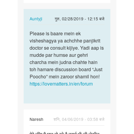
In
Auntyji
गुरु, 02/28/2019 - 12:15 बजे
reply
पर्मालिंक
to
Please is baare mein ek
Please
Sir
visheshagya ya achchhe panjikrit
is
mere
doctor se consult kijiye. Yadi aap is
baare
लिंग
mudde par humse aur gehri
mein
ke
charcha mein judna chahte hain
ek…
निचले…
toh hamare discussion board “Just
by
Poocho” mein zaroor shamil hon!
Ankit
https://lovematters.in/en/forum
Naresh
शनि, 04/06/2019 - 03:58 बजे
पर्मालिंक
मेरे