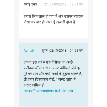
बिरजू कुमार
गुरु, 01/03/2019 - 09:54 बजे
पर्मालिंक
हमारा लिंग लाल हो गया है और उसपर मखख़न
हमारा
जैसा बार बार हो जाता है खुजली होता है
लिंग
लाल
हो
गया
है
In
Auntyji
शुक्र, 02/15/2019 - 04:39 बजे
और…
reply
पर्मालिंक
to
कृपया इस बारे में एक विशेषज्ञ या अच्छे
कृपया
हमारा
पंजीकृत डॉक्टर से कन्सल्ट कीजिए! यदि इस
इस
लिंग
मुद्दे पर आप और गहरी चर्चा में जुड़ना चाहते हैं,
बारे
लाल
तो हमारे डिस्कशन बोर्ड, " जस्ट पूछो" में
में
हो
ज़रूर शामिल हों.
एक…
गया
https://lovematters.in/hi/forum
है
और…