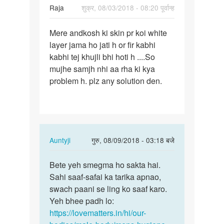
Raja
शुक्र, 08/03/2018 - 08:20 पूर्वान्ह
पर्मालिंक
Mere andkosh ki skin pr koi white
Mere
layer jama ho jati h or fir kabhi
andkosh
kabhi tej khujli bhi hoti h ....So
ki
mujhe samjh nhi aa rha ki kya
skin
problem h. plz any solution den.
pr
koi…
In
Auntyji
गुरु, 08/09/2018 - 03:18 बजे
reply
पर्मालिंक
to
Bete yeh smegma ho sakta hai.
Bete
Mere
Sahi saaf-safai ka tarika apnao,
yeh
andkosh
swach paani se ling ko saaf karo.
smegma
ki
Yeh bhee padh lo:
ho
skin
https://lovematters.in/hi/our-
sakta
pr