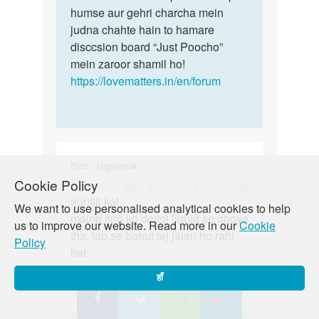
folds
humse aur gehri charcha mein
me…
judna chahte hain to hamare
by
disccsion board “Just Poocho”
Rajesh
mein zaroor shamil ho!
https://lovematters.in/en/forum
thor : ragnarok
Cookie Policy
पर्मालिंक
शुक्र, 06/14/2019 - 02:35 बजे
auntiji kal
auntiji
We want to use personalised analytical cookies to help
maine ling ko dettol liquid se dhoya
kal
us to improve our website. Read more in our
Cookie
tha. tab se bahut tej jalan ho rahi
maine
Policy
hai
ling
ko…
हाँ