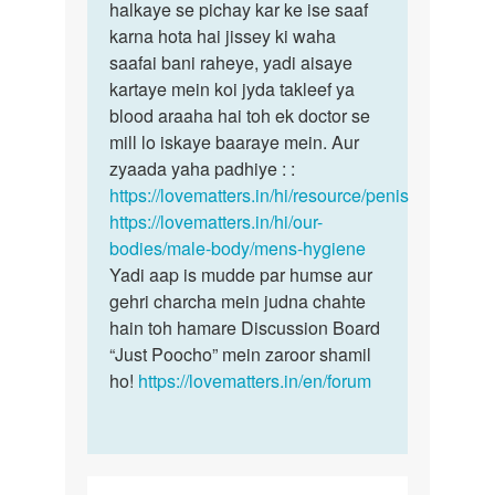
ling
halkaye se pichay kar ke ise saaf
smegma
ke
karna hota hai jissey ki waha
kahte
muh
saafai bani raheye, yadi aisaye
hain…
par
kartaye mein koi jyda takleef ya
ki…
blood araaha hai toh ek doctor se
by
mill lo iskaye baaraye mein. Aur
yuvi
zyaada yaha padhiye : :
https://lovematters.in/hi/resource/penis
https://lovematters.in/hi/our-
bodies/male-body/mens-hygiene
Yadi aap is mudde par humse aur
gehri charcha mein judna chahte
hain toh hamare Discussion Board
“Just Poocho” mein zaroor shamil
ho!
https://lovematters.in/en/forum