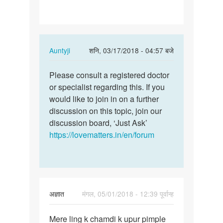
cure
My
candida…
In
Auntyji
शनि, 03/17/2018 - 04:57 बजे
reply
पर्मालिंक
to
Please consult a registered doctor
Please
How
or specialist regarding this. If you
consult
to
would like to join in on a further
a
cure
discussion on this topic, join our
registered…
My
discussion board, ‘Just Ask’
candida…
https://lovematters.in/en/forum
by
rakhi
अज्ञात
मंगल, 05/01/2018 - 12:39 पूर्वान्ह
पर्मालिंक
Mere ling k chamdi k upur pimple
Mere