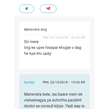
हां
नहीं
Mahendra sing
पर्मालिंक
मंगल, 02/13/2018 - 06:42 बजे
Sir mere
Sir
ling ke upre hisepar khugle v dag
mere
he kya kru upay
ling
ke
upre…
In
Auntyji
मंगल, 02/13/2018 - 10:04 बजे
reply
पर्मालिंक
to
Mahendra bete, iss baare mein ek
Mahendra
Sir
visheshagya ya achchhe panjikrit
bete,
mere
doctor se consult kijiye. Yadi aap is
iss