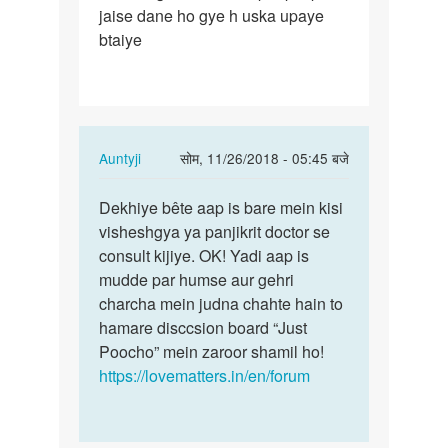
jaise dane ho gye h uska upaye
ling
btaiye
k
chamdi
k
upur…
In
Auntyji
सोम, 11/26/2018 - 05:45 बजे
reply
पर्मालिंक
to
Dekhiye bête aap is bare mein kisi
Dekhiye
Mere
visheshgya ya panjikrit doctor se
bête
ling
consult kijiye. OK! Yadi aap is
aap
k
mudde par humse aur gehri
is
chamdi
charcha mein judna chahte hain to
bare…
k
hamare disccsion board “Just
upur…
Poocho” mein zaroor shamil ho!
by
https://lovematters.in/en/forum
अज्ञात