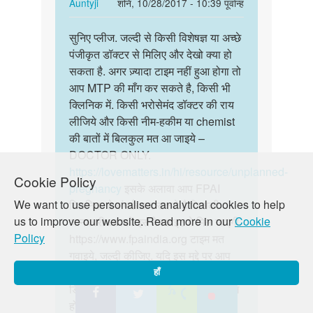
है
In
Auntyji
शनि, 10/28/2017 - 10:39 पूर्वान्ह
रोकना
reply
पर्मालिंक
है
to
सुनिए प्लीज. जल्दी से किसी विशेषज्ञ या अच्छे
सुनिए
by
1
पंजीकृत डॉक्टर से मिलिए और देखो क्या हो
प्लीज.
swaroop
महीने
सकता है. अगर ज़्यादा टाइम नहीं हुआ होगा तो
जल्दी
का
आप MTP की माँग कर सकते है, किसी भी
से
गर्भ
क्लिनिक में. किसी भरोसेमंद डॉक्टर की राय
किसी…
है
लीजिये और किसी नीम-हकीम या chemist
by
की बातों में बिलकुल मत आ जाइये –
Sagar
DOCTOR ONLY.
Patel
https://lovematters.in/hi/resource/unplanned-
Cookie Policy
pregnancy
इसके अलावा आप FPAI
We want to use personalised analytical cookies to help
क्लिनिक से संपर्क कर सकते है जिसकी
us to improve our website. Read more in our
Cookie
जानकारी आपको इस वेबसाइट पे मिल जाएगी.
Policy
https://www.fpaindia.org टाइम मत
गवाइये, जल्दी कीजिए. यदि इस मुद्दे पर आप
और गहरी चर्चा में जुड़ना चाहते हैं, तो हमारे
हाँ
डिस्कशन बोर्ड, " जस्ट पूछो" में ज़रूर शामिल
हों.
https://lovematters.in/hi/forum