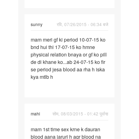
sunny
रवि, 07/26/2015 - 06:34 बजे
पर्मालिंक
mam meri gf ki period 10-07-15 ko
mam
bnd hui thi 17-07-15 ko hmne
meri
physical relation bnaya or gf ko pill
gf
de di khane ko...ab 24-07-15 ko fir
ki
se period jesa blood aa rha h iska
period
kya mtlb h
10-
07
mahi
सोम, 08/03/2015 - 01:42 पूर्वान्ह
पर्मालिंक
mam 1st time sex krne k dauran
mam
blood aana jaruri h agr blood na
1st