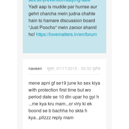
Yadi aap is mudde par humse aur
gehri charcha mein judna chahte
hain to hamare discussion board
“Just Poocho” mein zaroor shamil
ho!
https://lovematters.in/en/forum
naveen
शुक्र, 07/17/2015 - 09:32 पूर्वान्ह
पर्मालिंक
mene apni gf se19 june ko sex kiya
mene
with protection first time but wo
apni
period date se 10 din upar ho gyi h
gf
...me kya kru mam...or viry ki ek
se19
boond se b bachha ho skta h
june
kya...pllzzz reply mam
ko
sex