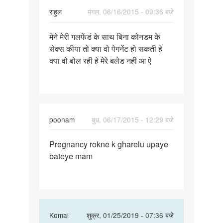
राहुल
मंगल, 06/16/2015 - 09:36 बजे
पर्मालिंक
मेने मेरी गलफेंडं के साथ बिना कोनडम के
मेने
सेक्स कीया तो क्या वो पेगनेंट हो सकती हे
मेरी
क्या वो बोल रही हे मेरे बलेड नही आ ऐ
गलफेंडं
के
साथ
बिना
poonam
बुध, 06/17/2015 - 12:29 बजे
पर्मालिंक
Pregnancy rokne k gharelu upaye
Pregnancy
bateye mam
rokne
k
gharelu
In
Komal
शुक्र, 01/25/2019 - 07:36 बजे