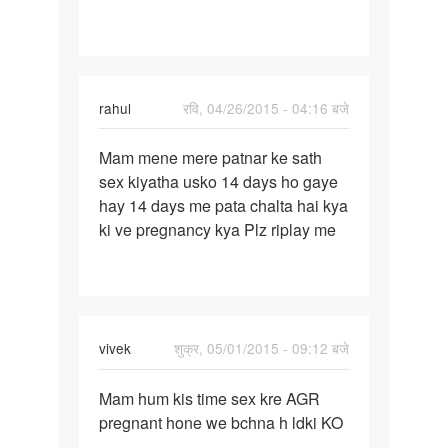
ke
sath
rahul
रवि, 04/26/2015 - 04:16 बजे
पर्मालिंक
Mam mene mere patnar ke sath
Mam
sex kiyatha usko 14 days ho gaye
mene
hay 14 days me pata chalta hai kya
mere
ki ve pregnancy kya Plz riplay me
patnar
ke
sath
vivek
शुक्र, 05/01/2015 - 09:12 बजे
पर्मालिंक
Mam hum kis time sex kre AGR
Mam
pregnant hone we bchna h ldki KO
hum
....
kis