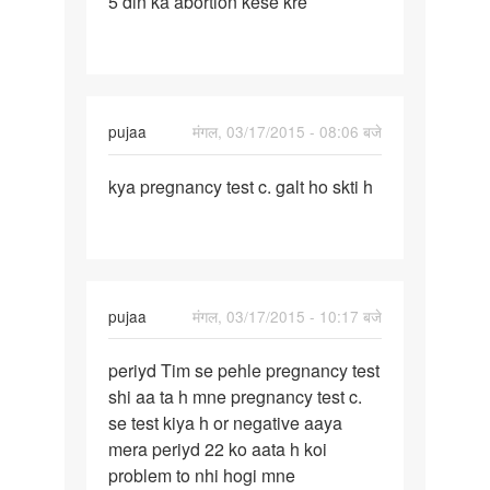
5 din ka abortion kese kre
5
din
ka
abortion
kese
pujaa
मंगल, 03/17/2015 - 08:06 बजे
kre
पर्मालिंक
kya pregnancy test c. galt ho skti h
kya
pregnancy
test
c.
galt
pujaa
मंगल, 03/17/2015 - 10:17 बजे
ho
पर्मालिंक
periyd Tim se pehle pregnancy test
periyd
shi aa ta h mne pregnancy test c.
Tim
se test kiya h or negative aaya
se
mera periyd 22 ko aata h koi
pehle
problem to nhi hogi mne
pregnancy