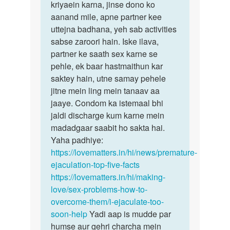
samay
kriyaein karna, jinse dono ko
mein,
take
aanand mile, apne partner kee
…
sex…
uttejna badhana, yeh sab activities
by
sabse zaroori hain. Iske ilava,
Morya
partner ke saath sex karne se
j
pehle, ek baar hastmaithun kar
saktey hain, utne samay pehele
jitne mein ling mein tanaav aa
jaaye. Condom ka istemaal bhi
jaldi discharge kum karne mein
madadgaar saabit ho sakta hai.
Yaha padhiye:
https://lovematters.in/hi/news/premature-
ejaculation-top-five-facts
https://lovematters.in/hi/making-
love/sex-problems-how-to-
overcome-them/i-ejaculate-too-
soon-help
Yadi aap is mudde par
humse aur gehri charcha mein