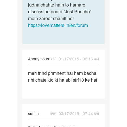
judna chahte hain to hamare
discussion board “Just Poocho”
mein zaroor shamil ho!
https://lovematters.in/en/forum
Anonymous
शनि, 01/17/2015 - 02:16 बजे
पर्मालिंक
meri frind primnent hai ham bacha
meri
nhi chate kio ki ha abi sirf18 ke hai
frind
primnent
hai
ham
sunita
मंगल, 03/17/2015 - 07:44 बजे
पर्मालिंक