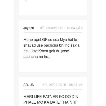
time
sex
kre
AGR
Jayesh
शनि, 05/09/2015 - 10:24 पूर्वान्ह
पर्मालिंक
Mene apni GF se sex kiya hai to
Mene
shayad use bachcha bhi ho sakta
apni
hai. Use Konsi goli du jisse
GF
bachcha na ho..
se
sex
kiya
hai
ARJUN
शनि, 05/09/2015 - 05:26 बजे
पर्मालिंक
MERI LIFE PATNER KO DO DIN
MERI
PHALE MC KA DATE THA NHI
LIFE