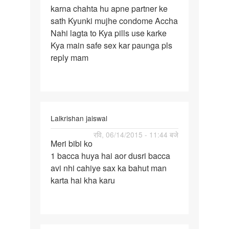
karna chahta hu apne partner ke
main
sath Kyunki mujhe condome Accha
without
Nahi lagta to Kya pills use karke
condome
Kya main safe sex kar paunga pls
sex
reply mam
Lalkrishan jaiswal
पर्मालिंक
रवि, 06/14/2015 - 11:44 बजे
Meri bibi ko
Meri
1 bacca huya hai aor dusri bacca
bibi
avi nhi cahiye sax ka bahut man
ko
karta hai kha karu
1
bacca
huya
hai