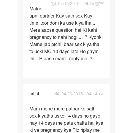
पर्मालिंक
बुध, 04/15/2015 - 09:44 पूर्वान्ह
Maine
Maine
apni partner Kay sath sex Kay
apni
time...condom ka use kiya tha...
partner
Mera aapse question hai Ki kahi
Kay
pregnancy to nahi hogi... ..? Kyonki
sath
Maine jab pichli baar sex kiya tha
to uski MC 10 days late Ho gayin
thi... Please mam...reply me..?
rahul
रवि, 04/26/2015 - 04:14 बजे
पर्मालिंक
Mam mene mere patnar ke sath
Mam
sex kiyatha usko 14 days ho gaye
mene
hay 14 days me pata chalta hai kya
mere
ki ve pregnancy kya Plz riplay me
patnar