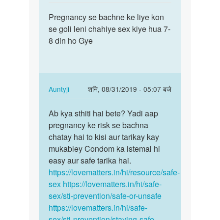
reply
पर्मालिंक
to
Pregnancy se bachne ke liye kon
Pregnancy
Pregnancy
se goli leni chahiye sex kiye hua 7-
se
rokne
8 din ho Gye
bachne
k
ke
gharelu
liye…
by
poonam
In
Auntyji
शनि, 08/31/2019 - 05:07 बजे
reply
पर्मालिंक
to
Ab kya sthiti hai bete? Yadi aap
Ab
Pregnancy
pregnancy ke risk se bachna
kya
se
chatay hai to kisi aur tarikay kay
sthiti
bachne
mukabley Condom ka istemal hi
hai
ke
easy aur safe tarika hai.
bete?
liye…
https://lovematters.in/hi/resource/safe-
Yadi…
by
sex
https://lovematters.in/hi/safe-
Komal
sex/sti-prevention/safe-or-unsafe
https://lovematters.in/hi/safe-
sex/sti-prevention/staying-safe