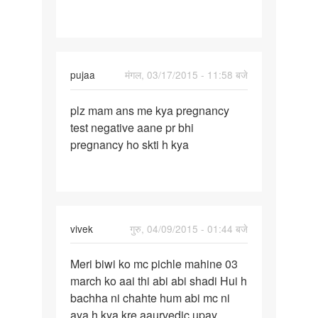
pujaa
मंगल, 03/17/2015 - 11:58 बजे
पर्मालिंक
plz mam ans me kya pregnancy
plz
test negative aane pr bhi
mam
pregnancy ho skti h kya
ans
me
kya
pregnancy
vivek
गुरु, 04/09/2015 - 01:44 बजे
पर्मालिंक
Meri biwi ko mc pichle mahine 03
Meri
march ko aai thi abi abi shadi Hui h
biwi
bachha ni chahte hum abi mc ni
ko
aya h kya kre aaurvedic upay
mc