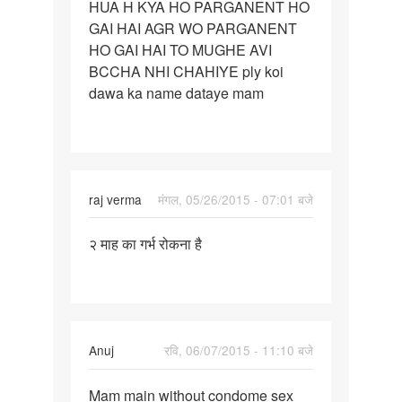
HUA H KYA HO PARGANENT HO
PATNER
GAI HAI AGR WO PARGANENT
KO
HO GAI HAI TO MUGHE AVI
DO
BCCHA NHI CHAHIYE ply koi
DIN
dawa ka name dataye mam
raj verma
मंगल, 05/26/2015 - 07:01 बजे
पर्मालिंक
२ माह का गर्भ रोकना है
२
माह
का
गर्भ
रोकना
Anuj
रवि, 06/07/2015 - 11:10 बजे
है
पर्मालिंक
Mam main without condome sex
Mam