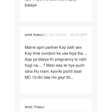
bataye
pichle
mahine
ankit thakur
बुध, 04/15/2015 - 09:40 पूर्वान्ह
पर्मालिंक
Maine apni partner Kay sath sex
Maine
Kay time condom ka use kiya tha ...
apni
Aap ye btaiye Ki pregnancy to nqhi
partner
hogi na.... ? Main esa Isi liye puch
Kay
raha Hu mam, kyonki pichli baar
sath
MC 10 din late Ho gayi thi...
Ankit Thakur