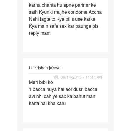
karna chahta hu apne partner ke
main
sath Kyunki mujhe condome Accha
without
Nahi lagta to Kya pills use karke
condome
Kya main safe sex kar paunga pls
sex
reply mam
Lalkrishan jaiswal
पर्मालिंक
रवि, 06/14/2015 - 11:44 बजे
Meri bibi ko
Meri
1 bacca huya hai aor dusri bacca
bibi
avi nhi cahiye sax ka bahut man
ko
karta hai kha karu
1
bacca
huya
hai