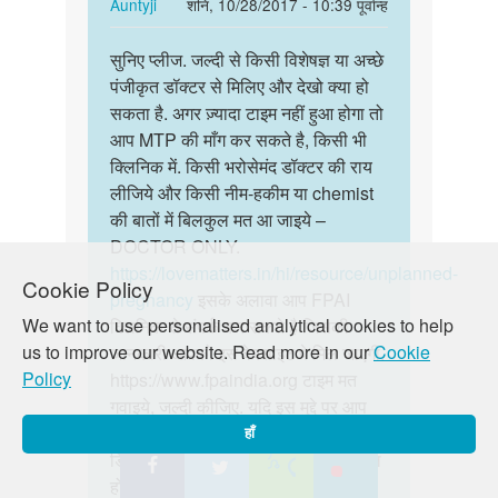
है
In
Auntyji
शनि, 10/28/2017 - 10:39 पूर्वान्ह
रोकना
reply
पर्मालिंक
है
to
सुनिए प्लीज. जल्दी से किसी विशेषज्ञ या अच्छे
सुनिए
by
1
पंजीकृत डॉक्टर से मिलिए और देखो क्या हो
प्लीज.
swaroop
महीने
सकता है. अगर ज़्यादा टाइम नहीं हुआ होगा तो
जल्दी
का
आप MTP की माँग कर सकते है, किसी भी
से
गर्भ
क्लिनिक में. किसी भरोसेमंद डॉक्टर की राय
किसी…
है
लीजिये और किसी नीम-हकीम या chemist
by
की बातों में बिलकुल मत आ जाइये –
Sagar
DOCTOR ONLY.
Patel
https://lovematters.in/hi/resource/unplanned-
Cookie Policy
pregnancy
इसके अलावा आप FPAI
We want to use personalised analytical cookies to help
क्लिनिक से संपर्क कर सकते है जिसकी
us to improve our website. Read more in our
Cookie
जानकारी आपको इस वेबसाइट पे मिल जाएगी.
Policy
https://www.fpaindia.org टाइम मत
गवाइये, जल्दी कीजिए. यदि इस मुद्दे पर आप
और गहरी चर्चा में जुड़ना चाहते हैं, तो हमारे
हाँ
डिस्कशन बोर्ड, " जस्ट पूछो" में ज़रूर शामिल
हों.
https://lovematters.in/hi/forum