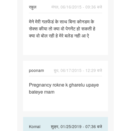
राहुल
मंगल, 06/16/2015 - 09:36 बजे
पर्मालिंक
मेने मेरी गलफेंडं के साथ बिना कोनडम के
मेने
सेक्स कीया तो क्या वो पेगनेंट हो सकती हे
मेरी
क्या वो बोल रही हे मेरे बलेड नही आ ऐ
गलफेंडं
के
साथ
बिना
poonam
बुध, 06/17/2015 - 12:29 बजे
पर्मालिंक
Pregnancy rokne k gharelu upaye
Pregnancy
bateye mam
rokne
k
gharelu
In
Komal
शुक्र, 01/25/2019 - 07:36 बजे