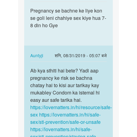
reply
पर्मालिंक
to
Pregnancy se bachne ke liye kon
Pregnancy
Pregnancy
se goli leni chahiye sex kiye hua 7-
se
rokne
8 din ho Gye
bachne
k
ke
gharelu
liye…
by
poonam
In
Auntyji
शनि, 08/31/2019 - 05:07 बजे
reply
पर्मालिंक
to
Ab kya sthiti hai bete? Yadi aap
Ab
Pregnancy
pregnancy ke risk se bachna
kya
se
chatay hai to kisi aur tarikay kay
sthiti
bachne
mukabley Condom ka istemal hi
hai
ke
easy aur safe tarika hai.
bete?
liye…
https://lovematters.in/hi/resource/safe-
Yadi…
by
sex
https://lovematters.in/hi/safe-
Komal
sex/sti-prevention/safe-or-unsafe
https://lovematters.in/hi/safe-
sex/sti-prevention/staying-safe