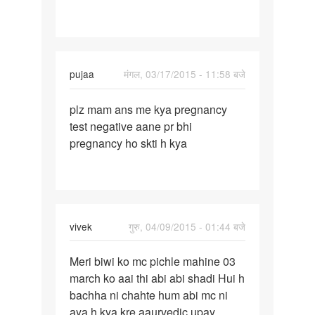
pujaa
मंगल, 03/17/2015 - 11:58 बजे
पर्मालिंक
plz mam ans me kya pregnancy
plz
test negative aane pr bhi
mam
pregnancy ho skti h kya
ans
me
kya
pregnancy
vivek
गुरु, 04/09/2015 - 01:44 बजे
पर्मालिंक
Meri biwi ko mc pichle mahine 03
Meri
march ko aai thi abi abi shadi Hui h
biwi
bachha ni chahte hum abi mc ni
ko
aya h kya kre aaurvedic upay
mc