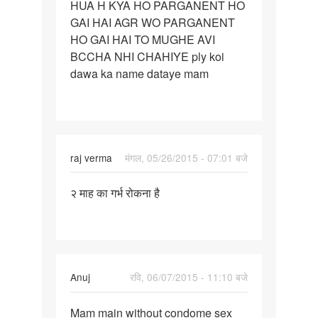
HUA H KYA HO PARGANENT HO
PATNER
GAI HAI AGR WO PARGANENT
KO
HO GAI HAI TO MUGHE AVI
DO
BCCHA NHI CHAHIYE ply koi
DIN
dawa ka name dataye mam
raj verma
मंगल, 05/26/2015 - 07:01 बजे
पर्मालिंक
२ माह का गर्भ रोकना है
२
माह
का
गर्भ
रोकना
Anuj
रवि, 06/07/2015 - 11:10 बजे
है
पर्मालिंक
Mam main without condome sex
Mam