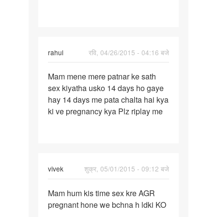
ke
sath
rahul
रवि, 04/26/2015 - 04:16 बजे
पर्मालिंक
Mam mene mere patnar ke sath
Mam
sex kiyatha usko 14 days ho gaye
mene
hay 14 days me pata chalta hai kya
mere
ki ve pregnancy kya Plz riplay me
patnar
ke
sath
vivek
शुक्र, 05/01/2015 - 09:12 बजे
पर्मालिंक
Mam hum kis time sex kre AGR
Mam
pregnant hone we bchna h ldki KO
hum
....
kis