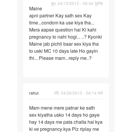
पर्मालिंक
बुध, 04/15/2015 - 09:44 पूर्वान्ह
Maine
Maine
apni partner Kay sath sex Kay
apni
time...condom ka use kiya tha...
partner
Mera aapse question hai Ki kahi
Kay
pregnancy to nahi hogi... ..? Kyonki
sath
Maine jab pichli baar sex kiya tha
to uski MC 10 days late Ho gayin
thi... Please mam...reply me..?
rahul
रवि, 04/26/2015 - 04:14 बजे
पर्मालिंक
Mam mene mere patnar ke sath
Mam
sex kiyatha usko 14 days ho gaye
mene
hay 14 days me pata chalta hai kya
mere
ki ve pregnancy kya Plz riplay me
patnar