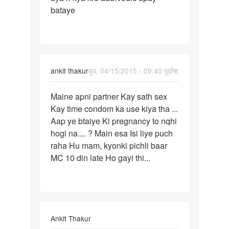
bataye
pichle
mahine
ankit thakur
बुध, 04/15/2015 - 09:40 पूर्वान्ह
पर्मालिंक
Maine apni partner Kay sath sex
Maine
Kay time condom ka use kiya tha ...
apni
Aap ye btaiye Ki pregnancy to nqhi
partner
hogi na.... ? Main esa Isi liye puch
Kay
raha Hu mam, kyonki pichli baar
sath
MC 10 din late Ho gayi thi...
Ankit Thakur