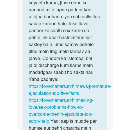
samay
kriyaein karna, jinse dono ko
mein,
take
aanand mile, apne partner kee
…
sex…
uttejna badhana, yeh sab activities
by
sabse zaroori hain. Iske ilava,
Morya
partner ke saath sex karne se
j
pehle, ek baar hastmaithun kar
saktey hain, utne samay pehele
jitne mein ling mein tanaav aa
jaaye. Condom ka istemaal bhi
jaldi discharge kum karne mein
madadgaar saabit ho sakta hai.
Yaha padhiye:
https://lovematters.in/hi/news/premature-
ejaculation-top-five-facts
https://lovematters.in/hi/making-
love/sex-problems-how-to-
overcome-them/i-ejaculate-too-
soon-help
Yadi aap is mudde par
humse aur gehri charcha mein