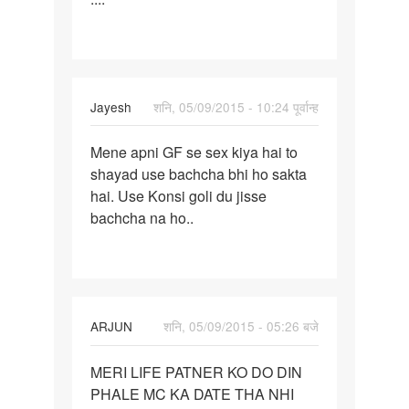
time
sex
kre
AGR
Jayesh
शनि, 05/09/2015 - 10:24 पूर्वान्ह
पर्मालिंक
Mene apni GF se sex kiya hai to
Mene
shayad use bachcha bhi ho sakta
apni
hai. Use Konsi goli du jisse
GF
bachcha na ho..
se
sex
kiya
hai
ARJUN
शनि, 05/09/2015 - 05:26 बजे
पर्मालिंक
MERI LIFE PATNER KO DO DIN
MERI
PHALE MC KA DATE THA NHI
LIFE