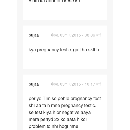
5 din ka abortion kese kre
5
din
ka
abortion
kese
pujaa
मंगल, 03/17/2015 - 08:06 बजे
kre
पर्मालिंक
kya pregnancy test c. galt ho skti h
kya
pregnancy
test
c.
galt
pujaa
मंगल, 03/17/2015 - 10:17 बजे
ho
पर्मालिंक
periyd Tim se pehle pregnancy test
periyd
shi aa ta h mne pregnancy test c.
Tim
se test kiya h or negative aaya
se
mera periyd 22 ko aata h koi
pehle
problem to nhi hogi mne
pregnancy