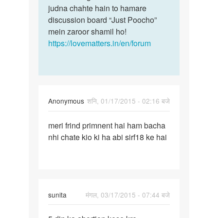
judna chahte hain to hamare
discussion board “Just Poocho”
mein zaroor shamil ho!
https://lovematters.in/en/forum
Anonymous
शनि, 01/17/2015 - 02:16 बजे
पर्मालिंक
meri frind primnent hai ham bacha
meri
nhi chate kio ki ha abi sirf18 ke hai
frind
primnent
hai
ham
sunita
मंगल, 03/17/2015 - 07:44 बजे
पर्मालिंक