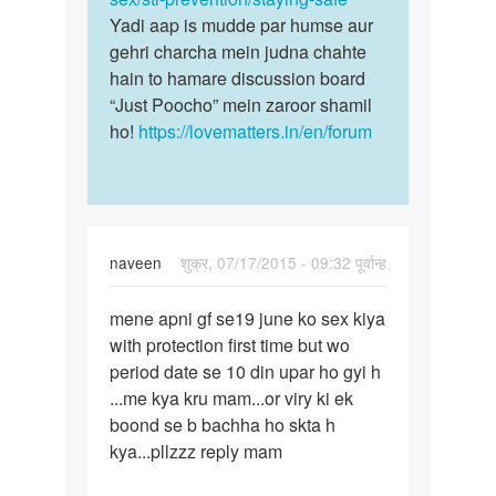
Yadi aap is mudde par humse aur
gehri charcha mein judna chahte
hain to hamare discussion board
“Just Poocho” mein zaroor shamil
ho!
https://lovematters.in/en/forum
naveen
शुक्र, 07/17/2015 - 09:32 पूर्वान्ह
पर्मालिंक
mene apni gf se19 june ko sex kiya
mene
with protection first time but wo
apni
period date se 10 din upar ho gyi h
gf
...me kya kru mam...or viry ki ek
se19
boond se b bachha ho skta h
june
kya...pllzzz reply mam
ko
sex