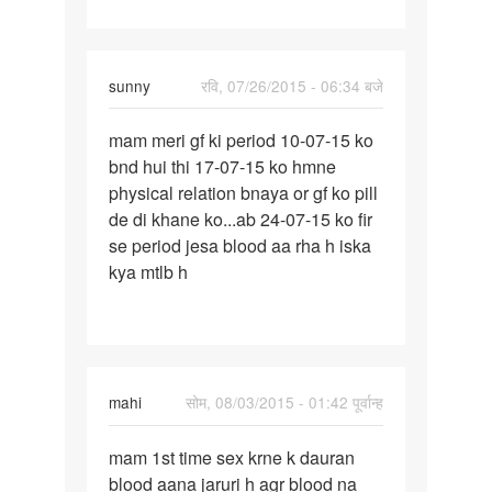
sunny
रवि, 07/26/2015 - 06:34 बजे
पर्मालिंक
mam meri gf ki period 10-07-15 ko
mam
bnd hui thi 17-07-15 ko hmne
meri
physical relation bnaya or gf ko pill
gf
de di khane ko...ab 24-07-15 ko fir
ki
se period jesa blood aa rha h iska
period
kya mtlb h
10-
07
mahi
सोम, 08/03/2015 - 01:42 पूर्वान्ह
पर्मालिंक
mam 1st time sex krne k dauran
mam
blood aana jaruri h agr blood na
1st