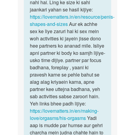
size
nahi hai. Ling ke size ki sahi
yeh…
bhuat…
jaankari yahan se hasil kijiye:
by
https://lovematters.in/en/resource/penis-
Pankaj
shapes-and-sizes
Aur ek achhe
sex ke liye zaruri hai ki sex mein
woh activities ki jayein jisse dono
hee partners ko ananad mile. Isliye
apni partner ki body ko samjh lijiye-
usko time dijiye. partner par focus
badhana, foreplay , yaani ki
pravesh karne se pehle bahut se
alag alag kriyaein karna, apne
partner kee uttejna badhana, yeh
sab activities sabse zaroori hain.
Yeh links bhee padh lijiye:
https://lovematters.in/en/making-
love/orgasms/his-orgasms
Yadi
aap is mudde par humse aur gehri
charcha mein judna chahte hain to