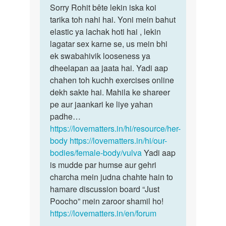
to
Sorry Rohit bête lekin iska koi
Sorry
Mam
tarika toh nahi hai. Yoni mein bahut
Rohit
meri
elastic ya lachak hoti hai , lekin
bête
wife
lagatar sex karne se, us mein bhi
lekin
ki
ek swabahivik looseness ya
iska…
yoni
dheelapan aa jaata hai. Yadi aap
bhut…
chahen toh kuchh exercises online
by
dekh sakte hai. Mahila ke shareer
Rohit
pe aur jaankari ke liye yahan
padhe…
https://lovematters.in/hi/resource/her-
body
https://lovematters.in/hi/our-
bodies/female-body/vulva
Yadi aap
is mudde par humse aur gehri
charcha mein judna chahte hain to
hamare discussion board “Just
Poocho” mein zaroor shamil ho!
https://lovematters.in/en/forum