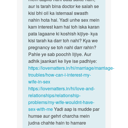
wife
aur is tarah bina doctor ke salah se
hum
ko
kisi bhi oil ka istemaal swasth
kisi
sex
nahin hota hai. Yadi unhe sex mein
bhi
me
kam interest kam hai toh iska karan
oil…
ruchi…
pata lagaane ki koshish kijiye- kya
by
kisi tarah ka darr toh nahi? Kya we
D
pregnancy se toh nahi darr rahin?
kumar
Pahle ye sab poochh lijiye. Aur
adhik jaankari ke liye ise padhiye:
https://lovematters.in/hi/marriage/marriage-
troubles/how-can-i-interest-my-
wife-in-sex
https://lovematters.in/hi/love-and-
relationships/relationship-
problems/my-wife-wouldnt-have-
sex-with-me
Yadi aap is mudde par
humse aur gehri charcha mein
judna chahte hain to hamare