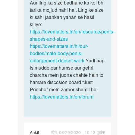
agar
Aur ling ka size badhane ka koi bhi
Hum
koi
tarika mojjud nahi hai. Ling ke size
kisi
aisa
ki sahi jaankari yahan se hasil
bhee…
oil
kijiye:
hai…
https://lovematters.in/en/resource/penis-
by
shapes-and-sizes
Rahul
https://lovematters.in/hi/our-
kumar
bodies/male-body/penis-
enlargement-doesnt-work
Yadi aap
is mudde par humse aur gehri
charcha mein judna chahte hain to
hamare disccsion board “Just
Poocho” mein zaroor shamil ho!
https://lovematters.in/en/forum
Ankit
सोम, 06/29/2020 - 10:13 पूर्वान्ह