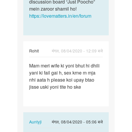
discussion board “Just Poocho”
mein zaroor shamil ho!
https://lovematters.in/en/forum
Rohit
मंगल, 08/04/2020 - 12:09 बजे
पर्मालिंक
Mam meri wife ki yoni bhut hi dhili
Mam
yani ki fail gai h, sex krne m mja
meri
nhi aata h please koi upay btao
wife
jisse uski yoni tite ho ske
ki
yoni
bhut…
In
Auntyji
मंगल, 08/04/2020 - 05:06 बजे
reply
पर्मालिंक