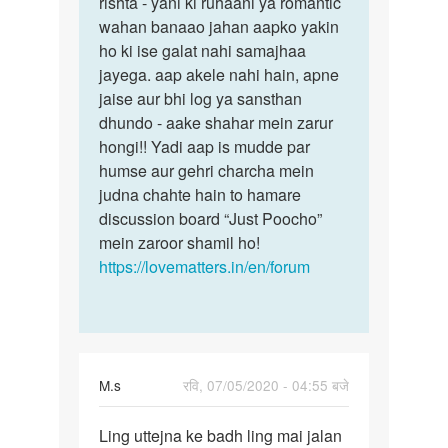
rishta - yani ki ruhaani ya romantic
wahan banaao jahan aapko yakin
ho ki ise galat nahi samajhaa
jayega. aap akele nahi hain, apne
jaise aur bhi log ya sansthan
dhundo - aake shahar mein zarur
hongi!! Yadi aap is mudde par
humse aur gehri charcha mein
judna chahte hain to hamare
discussion board “Just Poocho”
mein zaroor shamil ho!
https://lovematters.in/en/forum
M.s
रवि, 07/05/2020 - 04:55 बजे
पर्मालिंक
Ling uttejna ke badh ling mai jalan
Ling