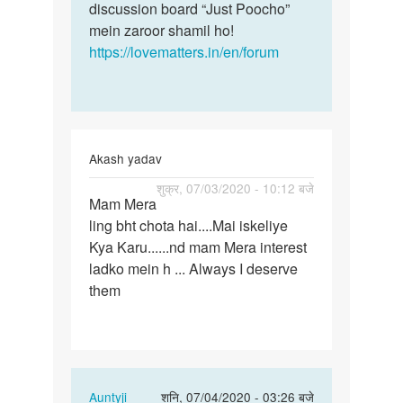
discussion board “Just Poocho”
mein zaroor shamil ho!
https://lovematters.in/en/forum
Akash yadav
पर्मालिंक
शुक्र, 07/03/2020 - 10:12 बजे
Mam Mera
Mam
ling bht chota hai....Mai iskeliye
Mera
Kya Karu......nd mam Mera interest
ling
ladko mein h ... Always I deserve
bht
them
chota
hai…
In
Auntyji
शनि, 07/04/2020 - 03:26 बजे