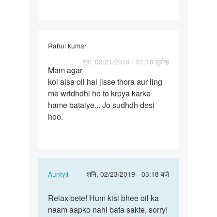
Rahul kumar
पर्मालिंक
गुरु, 02/21/2019 - 01:18 पूर्वान्ह
Mam agar
Mam
koi aisa oil hai jisse thora aur ling
agar
me wridhdhi ho to krpya karke
koi
hame bataiye... Jo sudhdh desi
aisa
hoo.
oil
hai…
In
Auntyji
शनि, 02/23/2019 - 03:18 बजे
reply
पर्मालिंक
to
Relax bete! Hum kisi bhee oil ka
Relax
Mam
naam aapko nahi bata sakte, sorry!
bete!