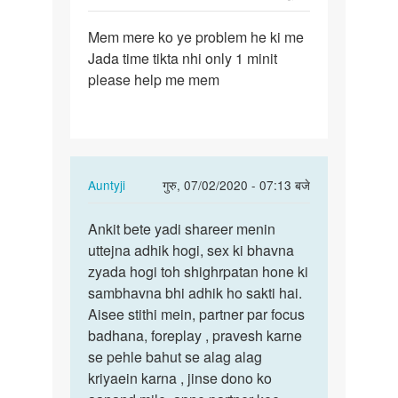
पर्मालिंक
Mem mere ko ye problem he ki me
Mem
Jada time tikta nhi only 1 minit
mere
please help me mem
ko
ye
problem
he
ki…
In
Auntyji
गुरु, 07/02/2020 - 07:13 बजे
reply
पर्मालिंक
to
Ankit bete yadi shareer menin
Ankit
Mem
uttejna adhik hogi, sex ki bhavna
bete
mere
zyada hogi toh shighrpatan hone ki
yadi
ko
sambhavna bhi adhik ho sakti hai.
shareer…
ye
Aisee stithi mein, partner par focus
problem
badhana, foreplay , pravesh karne
he
se pehle bahut se alag alag
ki…
kriyaein karna , jinse dono ko
by