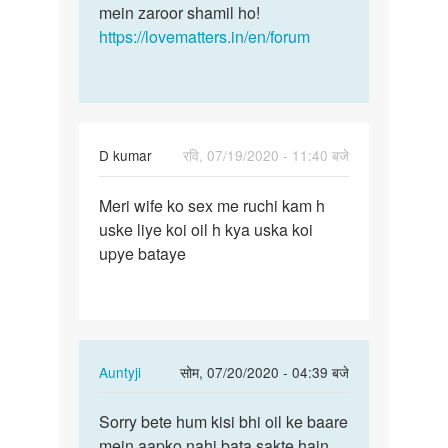
mein zaroor shamil ho!
https://lovematters.in/en/forum
D kumar
रवि, 07/19/2020 - 11:40 बजे
पर्मालिंक
Meri wife ko sex me ruchi kam h
Meri
uske liye koi oil h kya uska koi
wife
upye bataye
ko
sex
me
ruchi…
In
Auntyji
सोम, 07/20/2020 - 04:39 बजे
reply
पर्मालिंक
to
Sorry bete hum kisi bhi oil ke baare
Sorry
Meri
mein aapko nahi bata sakte hain,
bete