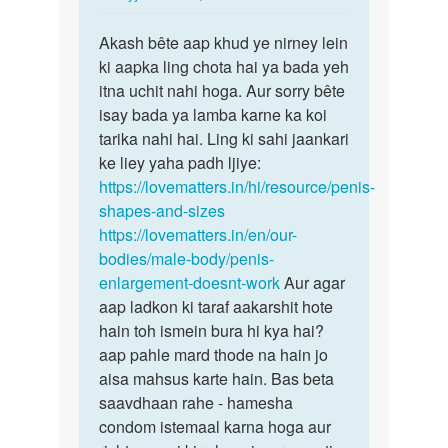
reply
पर्मालिंक
to
Akash bête aap khud ye nirney lein
Akash
Mam
ki aapka ling chota hai ya bada yeh
bête
Mera
itna uchit nahi hoga. Aur sorry bête
aap
ling
isay bada ya lamba karne ka koi
khud
bht
tarika nahi hai. Ling ki sahi jaankari
ye…
chota
ke liey yaha padh ljiye:
hai…
https://lovematters.in/hi/resource/penis-
by
shapes-and-sizes
Akash
https://lovematters.in/en/our-
yadav
bodies/male-body/penis-
enlargement-doesnt-work
Aur agar
aap ladkon ki taraf aakarshit hote
hain toh ismein bura hi kya hai?
aap pahle mard thode na hain jo
aisa mahsus karte hain. Bas beta
saavdhaan rahe - hamesha
condom istemaal karna hoga aur