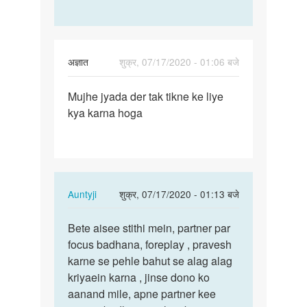
अज्ञात
शुक्र, 07/17/2020 - 01:06 बजे
पर्मालिंक
Mujhe jyada der tak tikne ke liye
Mujhe
kya karna hoga
jyada
der
tak
tikne
ke…
In
Auntyji
शुक्र, 07/17/2020 - 01:13 बजे
reply
पर्मालिंक
to
Bete aisee stithi mein, partner par
Bete
Mujhe
focus badhana, foreplay , pravesh
aisee
jyada
karne se pehle bahut se alag alag
stithi
der
kriyaein karna , jinse dono ko
mein,
tak
aanand mile, apne partner kee
…