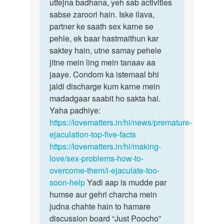
tikne
uttejna badhana, yeh sab activities
ke…
sabse zaroori hain. Iske ilava,
by
partner ke saath sex karne se
अज्ञात
pehle, ek baar hastmaithun kar
saktey hain, utne samay pehele
jitne mein ling mein tanaav aa
jaaye. Condom ka istemaal bhi
jaldi discharge kum karne mein
madadgaar saabit ho sakta hai.
Yaha padhiye:
https://lovematters.in/hi/news/premature-
ejaculation-top-five-facts
https://lovematters.in/hi/making-
love/sex-problems-how-to-
overcome-them/i-ejaculate-too-
soon-help
Yadi aap is mudde par
humse aur gehri charcha mein
judna chahte hain to hamare
discussion board “Just Poocho”