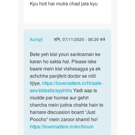
Kyu hoti hai mutra chad jata kyu
uttejna
ke
badh
ling…
In
Auntyji
शनि, 07/11/2020 - 06:20 बजे
reply
पर्मालिंक
to
Bete yeh kisi youn sankraman ke
Bete
Ling
karan ho sakta hai. Please iske
yeh
uttejna
baare mein kisi vishesagya ya ek
kisi
ke
achchhe panjikrit doctor se mill
youn
badh
lijiye.
https://lovematters.in/hi/safe-
sankraman…
ling…
sex/stdsstis/syphilis
Yadi aap is
by
mudde par humse aur gehri
M.s
charcha mein judna chahte hain to
hamare discussion board “Just
Poocho” mein zaroor shamil ho!
https://lovematters.in/en/forum