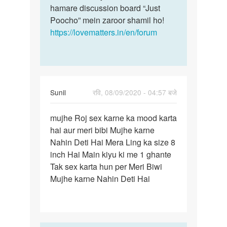
hamare discussion board “Just
Poocho” mein zaroor shamil ho!
https://lovematters.in/en/forum
Sunil
रवि, 08/09/2020 - 04:57 बजे
पर्मालिंक
mujhe Roj sex karne ka mood karta
mujhe
hai aur meri bibi Mujhe karne
Roj
Nahin Deti Hai Mera Ling ka size 8
sex
inch Hai Main kiyu ki me 1 ghante
karne
Tak sex karta hun per Meri Biwi
ka
Mujhe karne Nahin Deti Hai
mood…