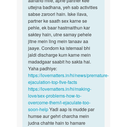
aanand mile, apne partner kee
Ankit
uttejna badhana, yeh sab activities
sabse zaroori hain. Iske ilava,
partner ke saath sex karne se
pehle, ek baar hastmaithun kar
saktey hain, utne samay pehele
jitne mein ling mein tanaav aa
jaaye. Condom ka istemaal bhi
jaldi discharge kum karne mein
madadgaar saabit ho sakta hai.
Yaha padhiye:
https://lovematters.in/hi/news/premature-
ejaculation-top-five-facts
https://lovematters.in/hi/making-
love/sex-problems-how-to-
overcome-them/i-ejaculate-too-
soon-help
Yadi aap is mudde par
humse aur gehri charcha mein
judna chahte hain to hamare