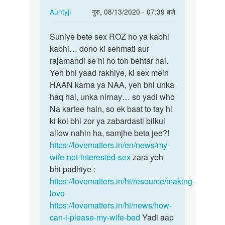
In
Auntyji
गुरु, 08/13/2020 - 07:39 बजे
reply
पर्मालिंक
to
Suniye bete sex ROZ ho ya kabhi
Suniye
mujhe
kabhi… dono ki sehmati aur
bete
Roj
rajamandi se hi ho toh behtar hai.
sex
sex
Yeh bhi yaad rakhiye, ki sex mein
ROZ
karne
HAAN karna ya NAA, yeh bhi unka
ho
ka
haq hai, unka nirnay… so yadi who
ya…
mood…
Na kartee hain, so ek baat to tay hi
by
ki koi bhi zor ya zabardasti bilkul
Sunil
allow nahin ha, samjhe beta jee?!
https://lovematters.in/en/news/my-
wife-not-interested-sex
zara yeh
bhi padhiye :
https://lovematters.in/hi/resource/making-
love
https://lovematters.in/hi/news/how-
can-i-please-my-wife-bed
Yadi aap