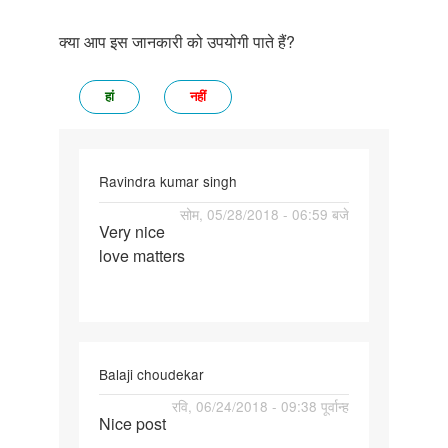
क्या आप इस जानकारी को उपयोगी पाते हैं?
हां
नहीं
Ravindra kumar singh
पर्मालिंक
सोम, 05/28/2018 - 06:59 बजे
Very nice
Very
love matters
nice
love
matters
Balaji choudekar
पर्मालिंक
रवि, 06/24/2018 - 09:38 पूर्वान्ह
Nice post
Nice
post