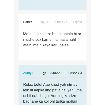
Pankaj
बुध, 08/05/2020 - 10:01 पूर्वान्ह
पर्मालिंक
Mera ling ka size bhuat patala hi or
Mera
mushe sex karne ma maza nahi
ling
ata hi main kaya karu palse
ka
size
bhuat…
In
Auntyji
गुरु, 08/06/2020 - 05:22 बजे
reply
पर्मालिंक
to
Relax bête! Aap khud yeh nirnay
Relax
Mera
lein ki aapka ling patla hai yeh utna
bête!
ling
uchit nahi hoga. Aur ling ka size
Aap
ka
badhane ka koi bhi tarika mojjud
khud