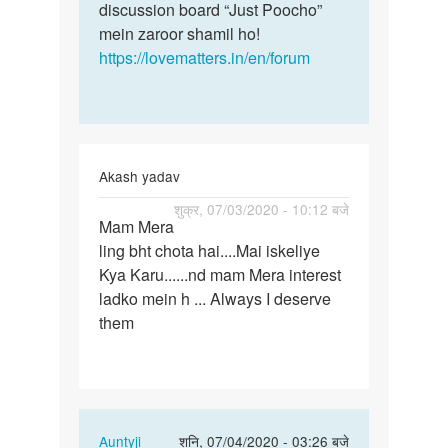
discussion board “Just Poocho”
mein zaroor shamil ho!
https://lovematters.in/en/forum
Akash yadav
पर्मालिंक
शुक्र, 07/03/2020 - 10:12 बजे
Mam Mera
Mam
ling bht chota hai....Mai iskeliye
Mera
Kya Karu......nd mam Mera interest
ling
ladko mein h ... Always I deserve
bht
them
chota
hai…
In
Auntyji
शनि, 07/04/2020 - 03:26 बजे