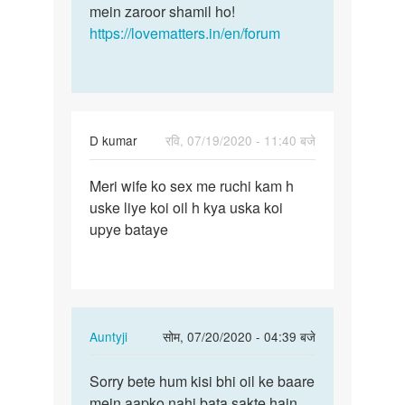
mein zaroor shamil ho!
https://lovematters.in/en/forum
D kumar
रवि, 07/19/2020 - 11:40 बजे
पर्मालिंक
Meri wife ko sex me ruchi kam h
Meri
uske liye koi oil h kya uska koi
wife
upye bataye
ko
sex
me
ruchi…
In
Auntyji
सोम, 07/20/2020 - 04:39 बजे
reply
पर्मालिंक
to
Sorry bete hum kisi bhi oil ke baare
Sorry
Meri
mein aapko nahi bata sakte hain,
bete