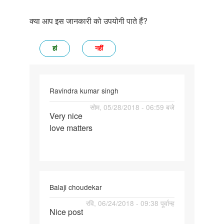
क्या आप इस जानकारी को उपयोगी पाते हैं?
हां
नहीं
Ravindra kumar singh
पर्मालिंक
सोम, 05/28/2018 - 06:59 बजे
Very nice
Very
love matters
nice
love
matters
Balaji choudekar
पर्मालिंक
रवि, 06/24/2018 - 09:38 पूर्वान्ह
Nice post
Nice
post