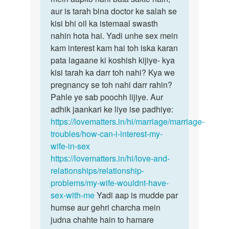
wife
aur is tarah bina doctor ke salah se
hum
ko
kisi bhi oil ka istemaal swasth
kisi
sex
nahin hota hai. Yadi unhe sex mein
bhi
me
kam interest kam hai toh iska karan
oil…
ruchi…
pata lagaane ki koshish kijiye- kya
by
kisi tarah ka darr toh nahi? Kya we
D
pregnancy se toh nahi darr rahin?
kumar
Pahle ye sab poochh lijiye. Aur
adhik jaankari ke liye ise padhiye:
https://lovematters.in/hi/marriage/marriage-
troubles/how-can-i-interest-my-
wife-in-sex
https://lovematters.in/hi/love-and-
relationships/relationship-
problems/my-wife-wouldnt-have-
sex-with-me
Yadi aap is mudde par
humse aur gehri charcha mein
judna chahte hain to hamare