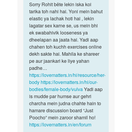
to
Sorry Rohit bête lekin iska koi
Sorry
Mam
tarika toh nahi hai. Yoni mein bahut
Rohit
meri
elastic ya lachak hoti hai , lekin
bête
wife
lagatar sex karne se, us mein bhi
lekin
ki
ek swabahivik looseness ya
iska…
yoni
dheelapan aa jaata hai. Yadi aap
bhut…
chahen toh kuchh exercises online
by
dekh sakte hai. Mahila ke shareer
Rohit
pe aur jaankari ke liye yahan
padhe…
https://lovematters.in/hi/resource/her-
body
https://lovematters.in/hi/our-
bodies/female-body/vulva
Yadi aap
is mudde par humse aur gehri
charcha mein judna chahte hain to
hamare discussion board “Just
Poocho” mein zaroor shamil ho!
https://lovematters.in/en/forum