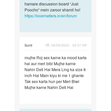
hamare discussion board “Just
Poocho” mein zaroor shamil ho!
https://lovematters.in/en/forum
Sunil
रवि, 08/09/2020 - 04:57 बजे
पर्मालिंक
mujhe Roj sex karne ka mood karta
mujhe
hai aur meri bibi Mujhe karne
Roj
Nahin Deti Hai Mera Ling ka size 8
sex
inch Hai Main kiyu ki me 1 ghante
karne
Tak sex karta hun per Meri Biwi
ka
Mujhe karne Nahin Deti Hai
mood…