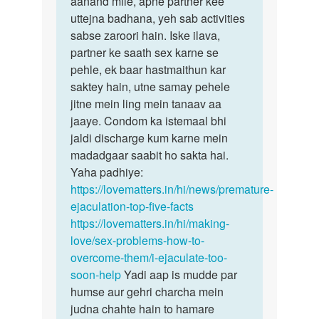
aanand mile, apne partner kee
Ankit
uttejna badhana, yeh sab activities
sabse zaroori hain. Iske ilava,
partner ke saath sex karne se
pehle, ek baar hastmaithun kar
saktey hain, utne samay pehele
jitne mein ling mein tanaav aa
jaaye. Condom ka istemaal bhi
jaldi discharge kum karne mein
madadgaar saabit ho sakta hai.
Yaha padhiye:
https://lovematters.in/hi/news/premature-
ejaculation-top-five-facts
https://lovematters.in/hi/making-
love/sex-problems-how-to-
overcome-them/i-ejaculate-too-
soon-help
Yadi aap is mudde par
humse aur gehri charcha mein
judna chahte hain to hamare