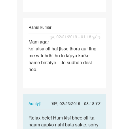
Rahul kumar
पर्मालिंक
गुरु, 02/21/2019 - 01:18 पूर्वान्ह
Mam agar
Mam
koi aisa oil hai jisse thora aur ling
agar
me wridhdhi ho to krpya karke
koi
hame bataiye... Jo sudhdh desi
aisa
hoo.
oil
hai…
In
Auntyji
शनि, 02/23/2019 - 03:18 बजे
reply
पर्मालिंक
to
Relax bete! Hum kisi bhee oil ka
Relax
Mam
naam aapko nahi bata sakte, sorry!
bete!