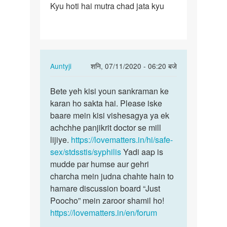
Kyu hoti hai mutra chad jata kyu
uttejna
ke
badh
ling…
In
Auntyji
शनि, 07/11/2020 - 06:20 बजे
reply
पर्मालिंक
to
Bete yeh kisi youn sankraman ke
Bete
Ling
karan ho sakta hai. Please iske
yeh
uttejna
baare mein kisi vishesagya ya ek
kisi
ke
achchhe panjikrit doctor se mill
youn
badh
lijiye.
https://lovematters.in/hi/safe-
sankraman…
ling…
sex/stdsstis/syphilis
Yadi aap is
by
mudde par humse aur gehri
M.s
charcha mein judna chahte hain to
hamare discussion board “Just
Poocho” mein zaroor shamil ho!
https://lovematters.in/en/forum