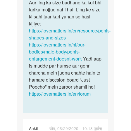
agar
Aur ling ka size badhane ka koi bhi
Hum
koi
tarika mojjud nahi hai. Ling ke size
kisi
aisa
ki sahi jaankari yahan se hasil
bhee…
oil
kijiye:
hai…
https://lovematters.in/en/resource/penis-
by
shapes-and-sizes
Rahul
https://lovematters.in/hi/our-
kumar
bodies/male-body/penis-
enlargement-doesnt-work
Yadi aap
is mudde par humse aur gehri
charcha mein judna chahte hain to
hamare disccsion board “Just
Poocho” mein zaroor shamil ho!
https://lovematters.in/en/forum
Ankit
सोम, 06/29/2020 - 10:13 पूर्वान्ह