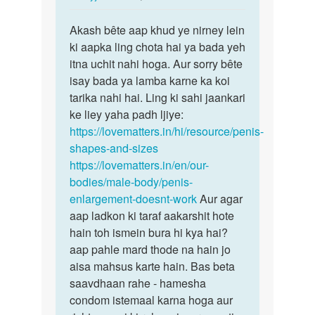
reply
पर्मालिंक
to
Akash bête aap khud ye nirney lein
Akash
Mam
ki aapka ling chota hai ya bada yeh
bête
Mera
itna uchit nahi hoga. Aur sorry bête
aap
ling
isay bada ya lamba karne ka koi
khud
bht
tarika nahi hai. Ling ki sahi jaankari
ye…
chota
ke liey yaha padh ljiye:
hai…
https://lovematters.in/hi/resource/penis-
by
shapes-and-sizes
Akash
https://lovematters.in/en/our-
yadav
bodies/male-body/penis-
enlargement-doesnt-work
Aur agar
aap ladkon ki taraf aakarshit hote
hain toh ismein bura hi kya hai?
aap pahle mard thode na hain jo
aisa mahsus karte hain. Bas beta
saavdhaan rahe - hamesha
condom istemaal karna hoga aur