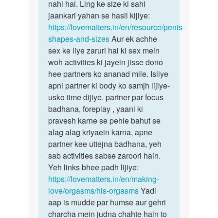
size
nahi hai. Ling ke size ki sahi
yeh…
bhuat…
jaankari yahan se hasil kijiye:
by
https://lovematters.in/en/resource/penis-
Pankaj
shapes-and-sizes
Aur ek achhe
sex ke liye zaruri hai ki sex mein
woh activities ki jayein jisse dono
hee partners ko ananad mile. Isliye
apni partner ki body ko samjh lijiye-
usko time dijiye. partner par focus
badhana, foreplay , yaani ki
pravesh karne se pehle bahut se
alag alag kriyaein karna, apne
partner kee uttejna badhana, yeh
sab activities sabse zaroori hain.
Yeh links bhee padh lijiye:
https://lovematters.in/en/making-
love/orgasms/his-orgasms
Yadi
aap is mudde par humse aur gehri
charcha mein judna chahte hain to