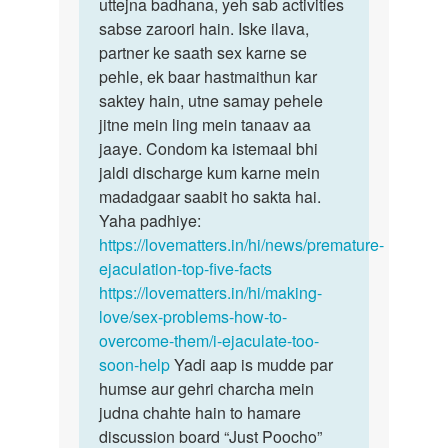
tikne
uttejna badhana, yeh sab activities
ke…
sabse zaroori hain. Iske ilava,
by
partner ke saath sex karne se
अज्ञात
pehle, ek baar hastmaithun kar
saktey hain, utne samay pehele
jitne mein ling mein tanaav aa
jaaye. Condom ka istemaal bhi
jaldi discharge kum karne mein
madadgaar saabit ho sakta hai.
Yaha padhiye:
https://lovematters.in/hi/news/premature-
ejaculation-top-five-facts
https://lovematters.in/hi/making-
love/sex-problems-how-to-
overcome-them/i-ejaculate-too-
soon-help
Yadi aap is mudde par
humse aur gehri charcha mein
judna chahte hain to hamare
discussion board “Just Poocho”