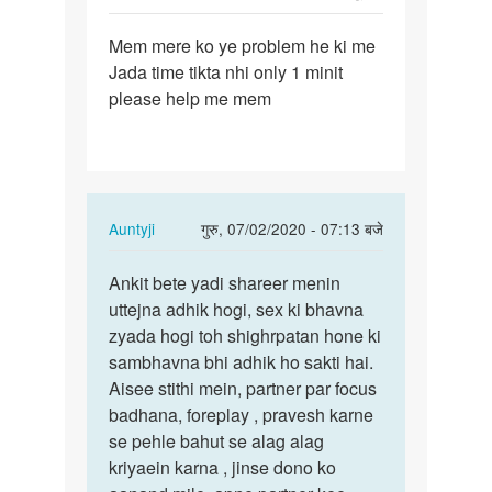
पर्मालिंक
Mem mere ko ye problem he ki me
Mem
Jada time tikta nhi only 1 minit
mere
please help me mem
ko
ye
problem
he
ki…
In
Auntyji
गुरु, 07/02/2020 - 07:13 बजे
reply
पर्मालिंक
to
Ankit bete yadi shareer menin
Ankit
Mem
uttejna adhik hogi, sex ki bhavna
bete
mere
zyada hogi toh shighrpatan hone ki
yadi
ko
sambhavna bhi adhik ho sakti hai.
shareer…
ye
Aisee stithi mein, partner par focus
problem
badhana, foreplay , pravesh karne
he
se pehle bahut se alag alag
ki…
kriyaein karna , jinse dono ko
by