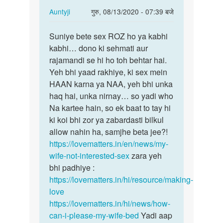
In
Auntyji
गुरु, 08/13/2020 - 07:39 बजे
reply
पर्मालिंक
to
Suniye bete sex ROZ ho ya kabhi
Suniye
mujhe
kabhi… dono ki sehmati aur
bete
Roj
rajamandi se hi ho toh behtar hai.
sex
sex
Yeh bhi yaad rakhiye, ki sex mein
ROZ
karne
HAAN karna ya NAA, yeh bhi unka
ho
ka
haq hai, unka nirnay… so yadi who
ya…
mood…
Na kartee hain, so ek baat to tay hi
by
ki koi bhi zor ya zabardasti bilkul
Sunil
allow nahin ha, samjhe beta jee?!
https://lovematters.in/en/news/my-
wife-not-interested-sex
zara yeh
bhi padhiye :
https://lovematters.in/hi/resource/making-
love
https://lovematters.in/hi/news/how-
can-i-please-my-wife-bed
Yadi aap