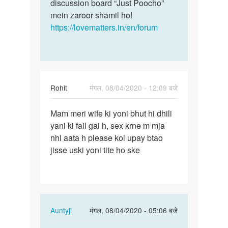
discussion board “Just Poocho”
mein zaroor shamil ho!
https://lovematters.in/en/forum
Rohit
मंगल, 08/04/2020 - 12:09 बजे
पर्मालिंक
Mam meri wife ki yoni bhut hi dhili
Mam
yani ki fail gai h, sex krne m mja
meri
nhi aata h please koi upay btao
wife
jisse uski yoni tite ho ske
ki
yoni
bhut…
In
Auntyji
मंगल, 08/04/2020 - 05:06 बजे
reply
पर्मालिंक