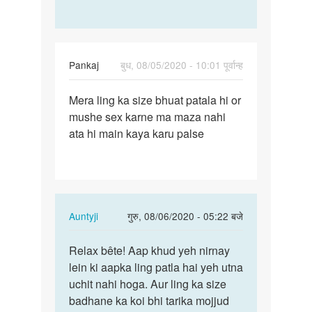
Pankaj
बुध, 08/05/2020 - 10:01 पूर्वान्ह
पर्मालिंक
Mera ling ka size bhuat patala hi or
Mera
mushe sex karne ma maza nahi
ling
ata hi main kaya karu palse
ka
size
bhuat…
In
Auntyji
गुरु, 08/06/2020 - 05:22 बजे
reply
पर्मालिंक
to
Relax bête! Aap khud yeh nirnay
Relax
Mera
lein ki aapka ling patla hai yeh utna
bête!
ling
uchit nahi hoga. Aur ling ka size
Aap
ka
badhane ka koi bhi tarika mojjud
khud