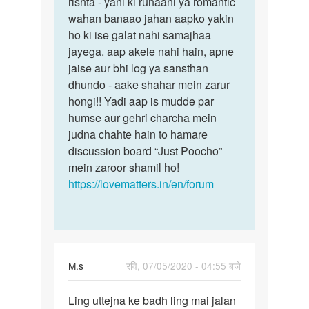
rishta - yani ki ruhaani ya romantic
wahan banaao jahan aapko yakin
ho ki ise galat nahi samajhaa
jayega. aap akele nahi hain, apne
jaise aur bhi log ya sansthan
dhundo - aake shahar mein zarur
hongi!! Yadi aap is mudde par
humse aur gehri charcha mein
judna chahte hain to hamare
discussion board “Just Poocho”
mein zaroor shamil ho!
https://lovematters.in/en/forum
M.s
रवि, 07/05/2020 - 04:55 बजे
पर्मालिंक
Ling uttejna ke badh ling mai jalan
Ling