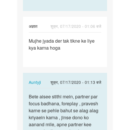
अज्ञात
शुक्र, 07/17/2020 - 01:06 बजे
पर्मालिंक
Mujhe jyada der tak tikne ke liye
Mujhe
kya karna hoga
jyada
der
tak
tikne
ke…
In
Auntyji
शुक्र, 07/17/2020 - 01:13 बजे
reply
पर्मालिंक
to
Bete aisee stithi mein, partner par
Bete
Mujhe
focus badhana, foreplay , pravesh
aisee
jyada
karne se pehle bahut se alag alag
stithi
der
kriyaein karna , jinse dono ko
mein,
tak
aanand mile, apne partner kee
…