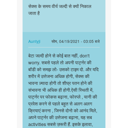
पर्मालिंक
to
सेक्स के समय वीर्य जल्दी से क्यों निकाल
सेक्स
बेटे
जाता है
के
सेक्स
समय
से
वीर्य
कोई
जल्दी
नुकसान…
से…
In
Auntyji
सोम, 04/19/2021 - 03:05 बजे
by
reply
पर्मालिंक
Auntyji
to
बेटा जल्दी होने से कोई बात नहीं, don't
बेटा
सेक्स
worry. सबसे पहले तो अपनी पार्ट्नर की
जल्दी
के
बॉडी को समझ लो- उसको टाइम दो. और यदि
होने
समय
शरीर में उत्तेजना अधिक होगी, सेक्स की
से
वीर्य
भावना ज़्यादा होगी तो शीघ्र पतन होने की
कोई
जल्दी
संभावना भी अधिक ही होगी.ऐसी स्थिती में,
बात…
से…
पार्ट्नर पर फोकस बढ़ाना, फोरप्ले , यानी की
by
प्रवेश करने से पहले बहुत से अलग अलग
Sujeet
क्रियाएं करना , जिनसे दोनो को आनंद मिले,
अपने पार्ट्नर की उत्तेजना बढ़ाना, यह सब
activities सबसे ज़रूरी हैं. इसके इलावा,