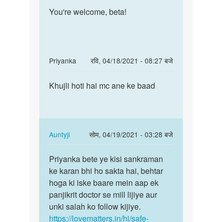
पर्मालिंक
to
You're welcome, beta!
You're
thenx
welcome,
by
beta!
anita
choudhary
In
Priyanka
रवि, 04/18/2021 - 08:27 बजे
reply
पर्मालिंक
to
Khujli hoti hai mc ane ke baad
Khujli
thenx
hoti
by
hai
anita
mc
choudhary
ane
In
Auntyji
सोम, 04/19/2021 - 03:28 बजे
ke…
reply
पर्मालिंक
to
Priyanka bete ye kisi sankraman
Priyanka
Khujli
ke karan bhi ho sakta hai, behtar
bete
hoti
hoga ki iske baare mein aap ek
ye
hai
panjikrit doctor se mill lijiye aur
kisi…
mc
unki salah ko follow kijiye.
ane
https://lovematters.in/hi/safe-