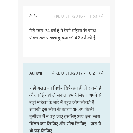
के के
सोम, 01/11/2016 - 11:53 बजे
पर्मालिंक
मेरी उम्र 24 वर्ष है मै ऐसी महिला के साथ
मेरी
सेक्स कर सकता हु क्या जो 42 वर्ष की है
उम्र
24
वर्ष
है
मै
In
Auntyji
मंगल, 01/10/2017 - 10:21 बजे
ऐसी
reply
पर्मालिंक
to
सही-गलत का निर्णय सिर्फ हम ही ले सकते हैं,
सही-
मेरी
और कोई नही ले सकता हमारे लिए। अपने से
गलत
उम्र
बड़ी महिला के बारे में बहुत लोग सोचते हैं।
का
24
आपकी इस सोच के कारण अाप किसी
निर्णय
वर्ष
मुसीबत में न पड़ जाए इसलिए आप ज़रा स्वय़
सिर्फ
है
चिंतन कर लिजिए और सोच लिजिए। ज़रा ये
हम
मै
भी पड़ लिजिए:
ही