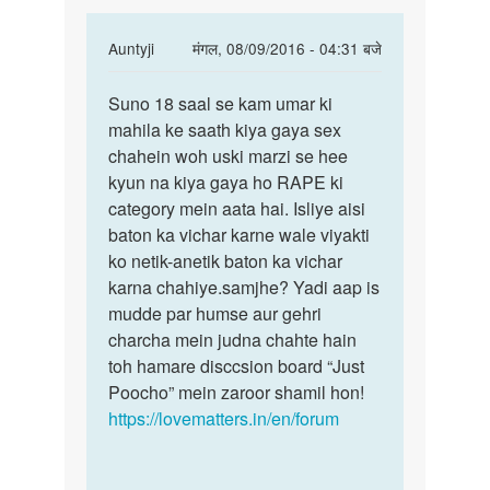
sath
In
Auntyji
मंगल, 08/09/2016 - 04:31 बजे
sex
reply
पर्मालिंक
to
Suno 18 saal se kam umar ki
Suno
13
mahila ke saath kiya gaya sex
18
sal
chahein woh uski marzi se hee
saal
ki
kyun na kiya gaya ho RAPE ki
se
larki
category mein aata hai. Isliye aisi
kam
ke
baton ka vichar karne wale viyakti
umar
sath
ko netik-anetik baton ka vichar
ki
sex
karna chahiye.samjhe? Yadi aap is
by
mudde par humse aur gehri
viraj
charcha mein judna chahte hain
bhatt
toh hamare disccsion board “Just
Poocho” mein zaroor shamil hon!
https://lovematters.in/en/forum