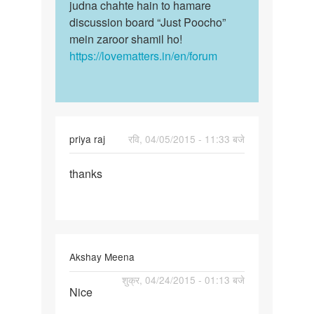
judna chahte hain to hamare
discussion board “Just Poocho”
mein zaroor shamil ho!
https://lovematters.in/en/forum
priya raj
रवि, 04/05/2015 - 11:33 बजे
पर्मालिंक
thanks
thanks
Akshay Meena
पर्मालिंक
शुक्र, 04/24/2015 - 01:13 बजे
Nice
Nice