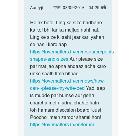
In
Auntyji
मंगल, 08/09/2016 - 04:29 बजे
reply
पर्मालिंक
to
Relax bete! Ling ka size badhane
Relax
Mujha
ka koi bhi tarika mojjud nahi hai.
bete!
ling
Ling ke size ki sahi jaankari yahan
Ling
mota
se hasil karo aap
ka
karna
https://lovematters.in/en/resource/penis-
size
ka
shapes-and-sizes
Aur please size
by
par mat jao apna andaaz acha karo
arun
unke saath time bithao.
bind
https://lovematters.in/en/news/how-
can-i-please-my-wife-bed
Yadi aap
is mudde par humse aur gehri
charcha mein judna chahte hain
toh hamare disccsion board “Just
Poocho” mein zaroor shamil hon!
https://lovematters.in/en/forum