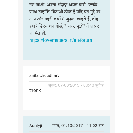
मे
मत जाओ, अपना अंदाज़ अच्छा करो- उनके
का
बड़ा
साथ टाइमिंग बिठाओ ठीक है यदि इस मुद्दे पर
by
आप और गहरी चर्चा में जुड़ना चाहते हैं, तोह
संतोष
हमारे डिस्कशन बोर्ड, " जस्ट पूछो" में ज़रूर
शामिल हों.
https://lovematters.in/en/forum
anita choudhary
पर्मालिंक
शुक्र, 07/03/2015 - 09:48 पूर्वान्ह
thenx
thenx
In
Auntyji
मंगल, 01/10/2017 - 11:02 बजे
reply