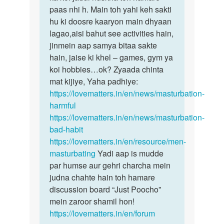
age
paas nhi h. Main toh yahi keh sakti
21
hu ki doosre kaaryon main dhyaan
lagao,aisi bahut see activities hain,
jinmein aap samya bitaa sakte
hain, jaise ki khel – games, gym ya
koi hobbies…ok? Zyaada chinta
mat kijiye, Yaha padhiye:
https://lovematters.in/en/news/masturbation-
harmful
https://lovematters.in/en/news/masturbation-
bad-habit
https://lovematters.in/en/resource/men-
masturbating
Yadi aap is mudde
par humse aur gehri charcha mein
judna chahte hain toh hamare
discussion board “Just Poocho”
mein zaroor shamil hon!
https://lovematters.in/en/forum