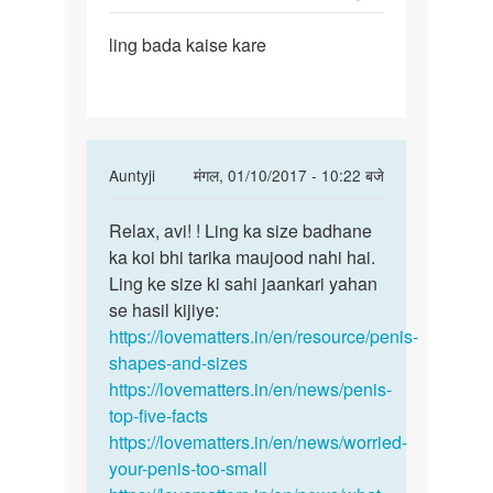
पर्मालिंक
ling bada kaise kare
land
bada
kaise
kare
In
Auntyji
मंगल, 01/10/2017 - 10:22 बजे
reply
पर्मालिंक
to
Relax, avi! ! Ling ka size badhane
Relax,
land
ka koi bhi tarika maujood nahi hai.
avi!
bada
Ling ke size ki sahi jaankari yahan
!
kaise
se hasil kijiye:
Ling
kare
https://lovematters.in/en/resource/penis-
ka
by
shapes-and-sizes
size
Avi
https://lovematters.in/en/news/penis-
Bhau
top-five-facts
https://lovematters.in/en/news/worried-
your-penis-too-small