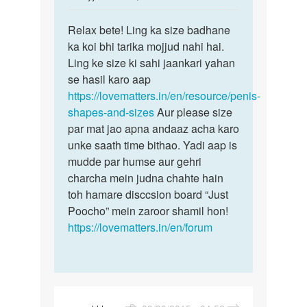
reply
पर्मालिंक
to
Relax bete! Ling ka size badhane
Relax
Ling
ka koi bhi tarika mojjud nahi hai.
bete!
chota
Ling ke size ki sahi jaankari yahan
Ling
hai
se hasil karo aap
ka
use
https://lovematters.in/en/resource/penis-
size
bra
shapes-and-sizes
Aur please size
krna
par mat jao apna andaaz acha karo
by
unke saath time bithao. Yadi aap is
mithilesh
mudde par humse aur gehri
kumar
charcha mein judna chahte hain
toh hamare disccsion board “Just
Poocho” mein zaroor shamil hon!
https://lovematters.in/en/forum