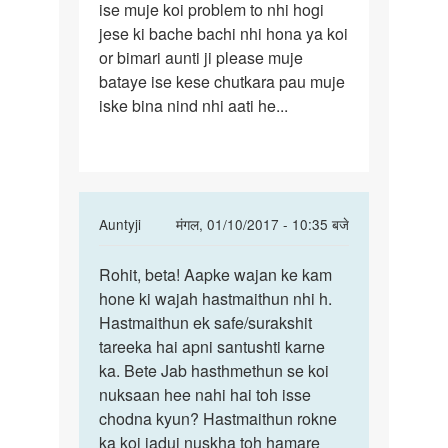
ise muje koi problem to nhi hogi
jese ki bache bachi nhi hona ya koi
or bimari aunti ji please muje
bataye ise kese chutkara pau muje
iske bina nind nhi aati he...
In
Auntyji
मंगल, 01/10/2017 - 10:35 बजे
reply
पर्मालिंक
to
Rohit, beta! Aapke wajan ke kam
Rohit,
Me
hone ki wajah hastmaithun nhi h.
beta!
pichle
Hastmaithun ek safe/surakshit
Aapke
5
tareeka hai apni santushti karne
wajan
sal
ka. Bete Jab hasthmethun se koi
ke
se
nuksaan hee nahi hai toh isse
by
chodna kyun? Hastmaithun rokne
rohit
ka koi jadui nuskha toh hamare