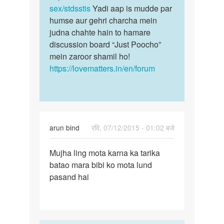
ke…
sex/stdsstis
Yadi aap is mudde par
by
humse aur gehri charcha mein
Priyanka
judna chahte hain to hamare
discussion board “Just Poocho”
mein zaroor shamil ho!
https://lovematters.in/en/forum
arun bind
रवि, 07/12/2015 - 01:02 बजे
पर्मालिंक
Mujha ling mota karna ka tarika
Mujha
batao mara bibi ko mota lund
ling
pasand hai
mota
karna
ka