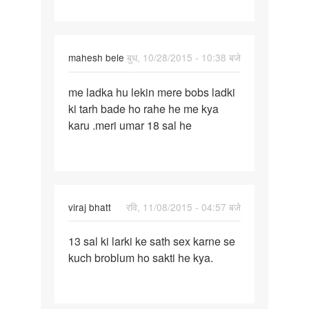
patala
hai
mahesh bele
बुध, 10/28/2015 - 10:38 बजे
पर्मालिंक
me ladka hu lekin mere bobs ladki
me
ki tarh bade ho rahe he me kya
ladka
karu .meri umar 18 sal he
hu
lekin
mere
bobs
viraj bhatt
रवि, 11/08/2015 - 04:57 बजे
पर्मालिंक
13 sal ki larki ke sath sex karne se
13
kuch broblum ho sakti he kya.
sal
ki
larki
ke