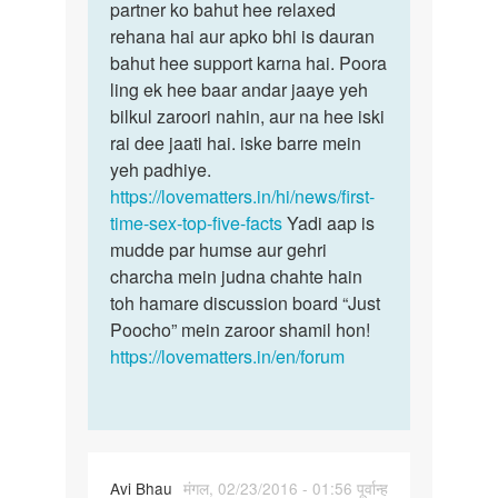
partner ko bahut hee relaxed
rehana hai aur apko bhi is dauran
bahut hee support karna hai. Poora
ling ek hee baar andar jaaye yeh
bilkul zaroori nahin, aur na hee iski
rai dee jaati hai. iske barre mein
yeh padhiye.
https://lovematters.in/hi/news/first-
time-sex-top-five-facts
Yadi aap is
mudde par humse aur gehri
charcha mein judna chahte hain
toh hamare discussion board “Just
Poocho” mein zaroor shamil hon!
https://lovematters.in/en/forum
Avi Bhau
मंगल, 02/23/2016 - 01:56 पूर्वान्ह