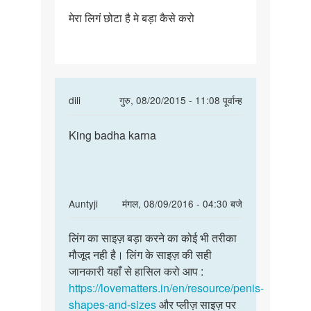
पर्मालिंक
मेरा लिगं छोटा है मे बड़ा कैसे करो
मेरा
लिगं
छोटा
है
मे
In
dili
गुरु, 08/20/2015 - 11:08 पूर्वान्ह
बड़ा
reply
पर्मालिंक
to
King badha karna
King
मेरा
badha
लिगं
karna
छोटा
है
In
Auntyji
मंगल, 08/09/2016 - 04:30 बजे
मे
reply
पर्मालिंक
बड़ा
to
लिंग का साइज़ बड़ा करने का कोई भी तरीका
लिंग
by
मेरा
मौजूद नही है। लिंग के साइज़ की सही
का
संतोष
लिगं
जानकारी यहाँ से हासिल करो आप :
साइज़
छोटा
https://lovematters.in/en/resource/penis-
बड़ा
है
shapes-and-sizes
और प्लीज़ साइज़ पर
करने