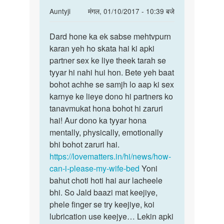
In
Auntyji
मंगल, 01/10/2017 - 10:39 बजे
reply
पर्मालिंक
to
Dard hone ka ek sabse mehtvpurn
Dard
Aunti
karan yeh ho skata hai ki apki
hone
ji
partner sex ke liye theek tarah se
ka
meri
tyyar hi nahi hui hon. Bete yeh baat
ek
gf
bohot achhe se samjh lo aap ki sex
sabse
ko
karnye ke lieye dono hi partners ko
dard
tanavmukat hona bohot hi zaruri
bhut
hai! Aur dono ka tyyar hona
by
mentally, physically, emotionally
yoyo
bhi bohot zaruri hai.
https://lovematters.in/hi/news/how-
can-i-please-my-wife-bed
Yoni
bahut choti hoti hai aur lacheele
bhi. So Jald baazi mat keejiye,
phele finger se try keejiye, koi
lubrication use keejye… Lekin apki