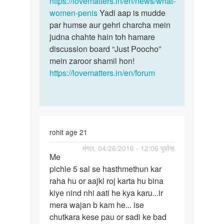
https://lovematters.in/en/news/what-
women-penis
Yadi aap is mudde
par humse aur gehri charcha mein
judna chahte hain toh hamare
discussion board “Just Poocho”
mein zaroor shamil hon!
https://lovematters.in/en/forum
rohit age 21
पर्मालिंक
मंगल, 04/26/2016 - 12:06 पूर्वान्ह
Me
Me
pichle 5 sal se hasthmethun kar
pichle
raha hu or aajkl roj karta hu bina
5
kiye nind nhi aati he kya karu...ir
sal
mera wajan b kam he... ise
se
chutkara kese pau or sadi ke bad