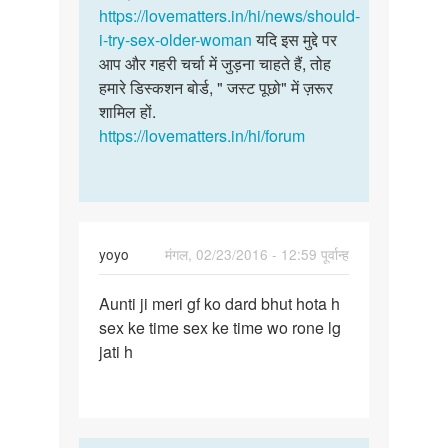
ऐसी
https://lovematters.in/hi/news/should-
by
i-try-sex-older-woman
यदि इस मुद्दे पर
के
आप और गहरी चर्चा में जुड़ना चाहते हैं, तोह
के
हमारे डिस्कशन बोर्ड, " जस्ट पूछो" में ज़रूर
शामिल हों.
https://lovematters.in/hi/forum
yoyo
मंगल, 02/23/2016 - 12:59 पूर्वान्ह
पर्मालिंक
Aunti ji meri gf ko dard bhut hota h
Aunti
sex ke time sex ke time wo rone lg
ji
jati h
meri
gf
ko
dard
bhut