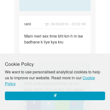
rahil
गुरु, 06/09/2016 - 03:52 बजे
पर्मालिंक
Mam meri sex time bht km h m ise
Mam
badhane k liye kya kru
meri
sex
time
bht
Cookie Policy
km
In
Auntyji
मंगल, 01/10/2017 - 10:29 बजे
We want to use personalised analytical cookies to help
h
reply
us to improve our website. Read more in our
Cookie
m
पर्मालिंक
to
Beta jaldi viryapaat hone se koi
Policy
Beta
Mam
baat nahin, don’t worry. Toh sabse
jaldi
meri
pehle toh apni partner ki body ko
viryapaat
हाँ
sex
samjh lo- usko time de do. Aur yadi
hone
time
shareer mein uttejna adhik ho, sex
se