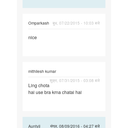
Omparkash
बुध, 07/22/2015 - 10:03 बजे
पर्मालिंक
nice
nice
mithilesh kumar
पर्मालिंक
शुक्र, 07/31/2015 - 03:08 बजे
Ling chota
Ling
hai use bra krna chatai hai
chota
hai
use
bra
krna
In
Auntyji
मंगल, 08/09/2016 - 04:27 बजे