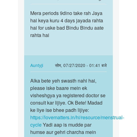
reply
पर्मालिंक
to
Mera periods 9dino take rah Jaya
Mera
बार
hai keya kuru 4 days jayada rahta
periods
बार
hai for uske bad Bindu Bindu aate
9dino
सेक्स
rahta hai
take
करना
rah…
गलत
है…
by
In
Auntyji
सोम, 07/27/2020 - 01:41 बजे
khushboo
reply
पर्मालिंक
kumari
to
Alka bete yeh swasth nahi hai,
Alka
Mera
please iske baare mein ek
bete
periods
visheshgya ya registered doctor se
yeh
9dino
consult kar lijiye. Ok Bete! Madad
swasth
take
ke liye ise bhee padh lijiye:
nahi…
rah…
https://lovematters.in/hi/resource/menstrual-
by
cycle
Yadi aap is mudde par
Alka
humse aur gehri charcha mein