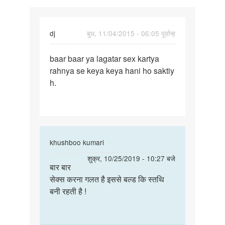
dj
बुध, 11/04/2015 - 06:05 पूर्वान्ह
पर्मालिंक
baar baar ya lagatar sex kartya
baar
rahnya se keya keya hani ho saktiy
baar
h.
ya
lagatar
sex
In
khushboo kumari
reply
पर्मालिंक
शुक्र, 10/25/2019 - 10:27 बजे
to
बार बार
बार
baar
सेक्स करना गलत है इससे बल्ड कि स्तथि
बार
baar
बनी रहती है !
सेक्स
ya
करना
lagatar
गलत