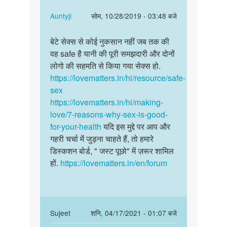
sex
है…
by
In
Auntyji
सोम, 10/28/2019 - 03:48 बजे
dj
reply
पर्मालिंक
to
बेटे सेक्स से कोई नुकसान नहीं जब तक की
बेटे
बार
वह safe है यानी की पूरी समझदारी और दोनों
सेक्स
बार
लोगो की सहमति से किया गया सेक्स हो.
से
सेक्स
https://lovematters.in/hi/resource/safe-
कोई
करना
sex
नुकसान…
गलत
https://lovematters.in/hi/making-
है…
love/7-reasons-why-sex-is-good-
by
for-your-health
यदि इस मुद्दे पर आप और
khushboo
गहरी चर्चा में जुड़ना चाहते हैं, तो हमारे
kumari
डिस्कशन बोर्ड, " जस्ट पूछो" में ज़रूर शामिल
हों.
https://lovematters.in/en/forum
In
Sujeet
शनि, 04/17/2021 - 01:07 बजे
reply