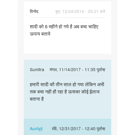
विनोद
बुध, 12/24/2014 - 05:21 बजे
पर्मालिंक
शादी को 6 महीने हो गये है अब बचा चाहिए
शादी
ऊपाय बताये
को
6
महीने
हो
गये
In
Sumitra
मंगल, 11/14/2017 - 11:35 पूर्वान्ह
है
reply
पर्मालिंक
to
हमारी सादी कौ तीन साल हो गया लेकिन अभी
हमारी
शादी
तक बचा नही हौ रहा है ऊसका कोई ईलाज
सादी
को
बताना है
कौ
6
तीन
महीने
साल
हो
हो
गये
गया…
In
Auntyji
रवि, 12/31/2017 - 12:40 पूर्वान्ह
है