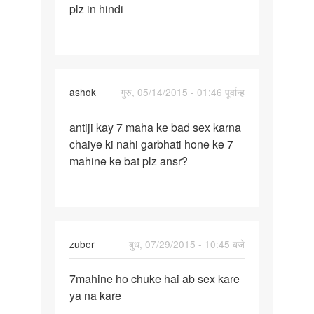
plz in hindi
pine
ka
ashok
गुरु, 05/14/2015 - 01:46 पूर्वान्ह
पर्मालिंक
antiji kay 7 maha ke bad sex karna
antiji
chaiye ki nahi garbhati hone ke 7
kay
mahine ke bat plz ansr?
7
maha
ke
bad
sex
zuber
बुध, 07/29/2015 - 10:45 बजे
पर्मालिंक
7mahine ho chuke hai ab sex kare
7mahine
ya na kare
ho
chuke