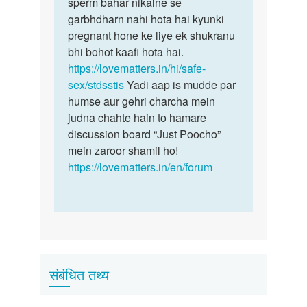
me
sperm bahar nikalne se
sujan…
garbhdharn nahi hota hai kyunki
by
pregnant hone ke liye ek shukranu
Anil
bhi bohot kaafi hota hai.
bareth
https://lovematters.in/hi/safe-
sex/stdsstis
Yadi aap is mudde par
humse aur gehri charcha mein
judna chahte hain to hamare
discussion board “Just Poocho”
mein zaroor shamil ho!
https://lovematters.in/en/forum
संबंधित तथ्य