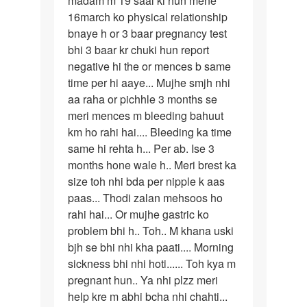
madam m 19 saal ki hun mene
16march ko physical relationship
m
bnaye h or 3 baar pregnancy test
19
bhi 3 baar kr chuki hun report
saal
negative hi the or mences b same
ki
time per hi aaye... Mujhe smjh nhi
hun…
aa raha or pichhle 3 months se
meri mences m bleeding bahuut
km ho rahi hai.... Bleeding ka time
same hi rehta h... Per ab. Ise 3
months hone wale h.. Meri brest ka
size toh nhi bda per nipple k aas
paas... Thodi zalan mehsoos ho
rahi hai... Or mujhe gastric ko
problem bhi h.. Toh.. M khana uski
bjh se bhi nhi kha paati.... Morning
sickness bhi nhi hoti...... Toh kya m
pregnant hun.. Ya nhi plzz meri
help kre m abhi bcha nhi chahti...