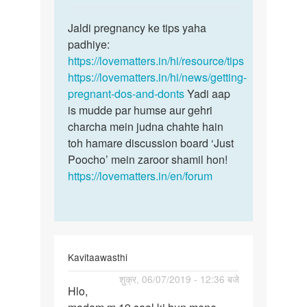
reply
पर्मालिंक
to
Jaldi pregnancy ke tips yaha
Jaldi
Pargnat
padhiye:
pregnancy
hone
https://lovematters.in/hi/resource/tips
ke
ke
https://lovematters.in/hi/news/getting-
tips
Hindi
pregnant-dos-and-donts
Yadi aap
yaha…
tips
is mudde par humse aur gehri
by
charcha mein judna chahte hain
Suman
toh hamare discussion board ‘Just
Poocho’ mein zaroor shamil hon!
https://lovematters.in/en/forum
Kavitaawasthi
पर्मालिंक
शुक्र, 06/07/2019 - 12:36 बजे
Hlo,
Hlo,
madam