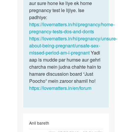
ke
aur sure hone ke liye ek home
ke
baad
pregnancy test le lijiye. Ise
baad…
…
padhiye:
by
https://lovematters.in/hi/pregnancy/home-
Rohit
pregnancy-tests-dos-and-donts
https://lovematters.in/hi/pregnancy/unsure-
about-being-pregnant/unsafe-sex-
missed-period-am-i-pregnant
Yadi
aap is mudde par humse aur gehri
charcha mein judna chahte hain to
hamare discussion board “Just
Poocho” mein zaroor shamil ho!
https://lovematters.in/en/forum
Anil bareth