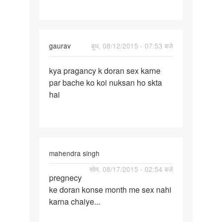
hai
ab
sex
gaurav
बुध, 08/12/2015 - 07:53 बजे
पर्मालिंक
kya pragancy k doran sex karne
kya
par bache ko koi nuksan ho skta
pragancy
hai
k
doran
sex
mahendra singh
पर्मालिंक
सोम, 08/17/2015 - 02:54 बजे
pregnecy
pregnecy
ke doran konse month me sex nahi
ke
karna chaiye...
doran
konse