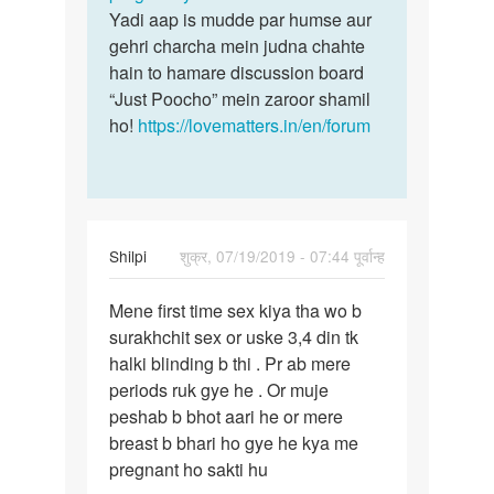
Yadi aap is mudde par humse aur
gehri charcha mein judna chahte
hain to hamare discussion board
“Just Poocho” mein zaroor shamil
ho!
https://lovematters.in/en/forum
Shilpi
शुक्र, 07/19/2019 - 07:44 पूर्वान्ह
पर्मालिंक
Mene first time sex kiya tha wo b
Mene
surakhchit sex or uske 3,4 din tk
first
halki blinding b thi . Pr ab mere
time
periods ruk gye he . Or muje
sex
peshab b bhot aari he or mere
kiya
breast b bhari ho gye he kya me
tha…
pregnant ho sakti hu