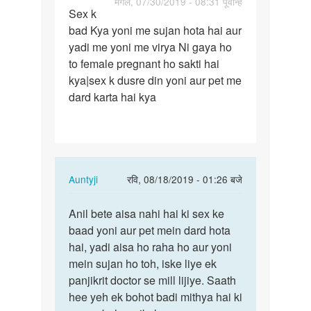
पर्मालिंक
मंगल, 07/30/2019 - 08:31 पूर्वान्ह
Sex k
Sex
bad Kya yoni me sujan hota hai aur
k
yadi me yoni me virya Ni gaya ho
bad
to female pregnant ho sakti hai
Kya
kya|sex k dusre din yoni aur pet me
yoni
dard karta hai kya
me
sujan…
In
Auntyji
रवि, 08/18/2019 - 01:26 बजे
reply
पर्मालिंक
to
Anil bete aisa nahi hai ki sex ke
Anil
Sex
baad yoni aur pet mein dard hota
bete
k
hai, yadi aisa ho raha ho aur yoni
aisa
bad
mein sujan ho toh, iske liye ek
nahi
Kya
panjikrit doctor se mill lijiye. Saath
hai
yoni
hee yeh ek bohot badi mithya hai ki
ki…