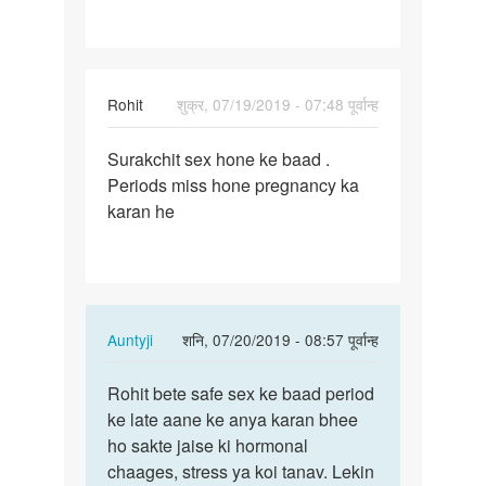
Rohit
शुक्र, 07/19/2019 - 07:48 पूर्वान्ह
पर्मालिंक
Surakchit sex hone ke baad .
Surakchit
Periods miss hone pregnancy ka
sex
karan he
hone
ke
baad
…
In
Auntyji
शनि, 07/20/2019 - 08:57 पूर्वान्ह
reply
पर्मालिंक
to
Rohit bete safe sex ke baad period
Rohit
Surakchit
ke late aane ke anya karan bhee
bete
sex
ho sakte jaise ki hormonal
safe
hone
chaages, stress ya koi tanav. Lekin
sex