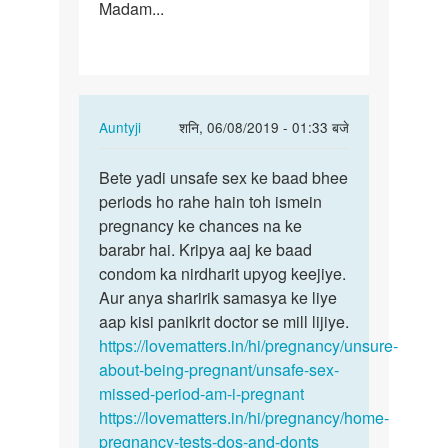
Madam...
In
Auntyji
शनि, 06/08/2019 - 01:33 बजे
reply
पर्मालिंक
to
Bete yadi unsafe sex ke baad bhee
Bete
Hlo,
periods ho rahe hain toh ismein
yadi
madam
pregnancy ke chances na ke
unsafe
m
barabr hai. Kripya aaj ke baad
sex
19
condom ka nirdharit upyog keejiye.
ke
saal
Aur anya sharirik samasya ke liye
baad…
ki
aap kisi panikrit doctor se mill lijiye.
hun…
https://lovematters.in/hi/pregnancy/unsure-
by
about-being-pregnant/unsafe-sex-
Kavitaawasthi
missed-period-am-i-pregnant
https://lovematters.in/hi/pregnancy/home-
pregnancy-tests-dos-and-donts