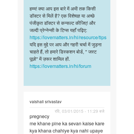
reply
पर्मालिंक
by
to
हम्म! क्या आप इस बारे में अभी तक किसी
हम्म!
विनोद
हमारी
डॉक्टर से मिलें है? एक विशेषज्ञ या अच्छे
क्या
सादी
पंजीकृत डॉक्टर से कन्सल्ट कीजिए! और
आप
कौ
जल्दी प्रेग्नेन्सी के टिप्स यहाँ पढ़िए:
इस
तीन
https://lovematters.in/hi/resource/tips
बारे
साल
यदि इस मुद्दे पर आप और गहरी चर्चा में जुड़ना
में…
हो
चाहते हैं, तो हमारे डिस्कशन बोर्ड, " जस्ट
गया…
पूछो" में ज़रूर शामिल हों.
by
https://lovematters.in/hi/forum
Sumitra
vaishali srivastav
पर्मालिंक
रवि, 03/01/2015 - 11:29 बजे
pregnecy
pregnecy
me khane pine ka sevan kaise kare
me
kya khana chahiye kya nahi upaye
khane