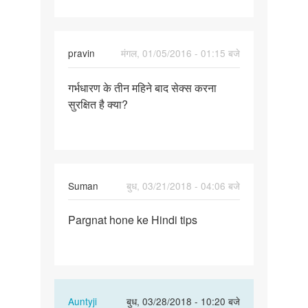
month
pravin
मंगल, 01/05/2016 - 01:15 बजे
पर्मालिंक
गर्भधारण के तीन महिने बाद सेक्स करना
गर्भधारण
सुरक्षित है क्या?
के
तीन
महिने
बाद
Suman
बुध, 03/21/2018 - 04:06 बजे
पर्मालिंक
Pargnat hone ke Hindi tips
Pargnat
hone
ke
Hindi
tips
In
Auntyji
बुध, 03/28/2018 - 10:20 बजे