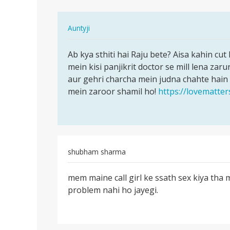
In
Auntyji
reply
पर्मालिंक
to
Ab kya sthiti hai Raju bete? Aisa kahin cut 
Ab
Aunty
mein kisi panjikrit doctor se mill lena zar
kya
g
aur gehri charcha mein judna chahte hain
sthiti
meri
mein zaroor shamil ho!
https://lovematter
hai
ek
Raju
girlfnd
bete?…
h
or…
by
shubham sharma
Raju
पर्मालिंक
mem maine call girl ke ssath sex kiya tha m
mem
problem nahi ho jayegi.
maine
call
girl
ke