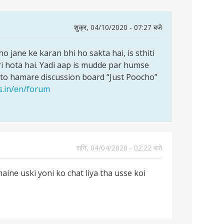
शुक्र, 04/10/2020 - 07:27 बजे
ho jane ke karan bhi ho sakta hai, is sthiti
uri hota hai. Yadi aap is mudde par humse
 to hamare discussion board “Just Poocho”
s.in/en/forum
शनि, 04/04/2020 - 02:22 बजे
aine uski yoni ko chat liya tha usse koi