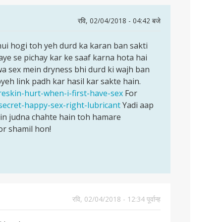
रवि, 02/04/2018 - 04:42 बजे
hui hogi toh yeh durd ka karan ban sakti
kaye se pichay kar ke saaf karna hota hai
awa sex mein dryness bhi durd ki wajh ban
pyeh link padh kar hasil kar sakte hain.
reskin-hurt-when-i-first-have-sex
For
secret-happy-sex-right-lubricant
Yadi aap
in judna chahte hain toh hamare
or shamil hon!
रवि, 02/04/2018 - 12:34 पूर्वान्ह