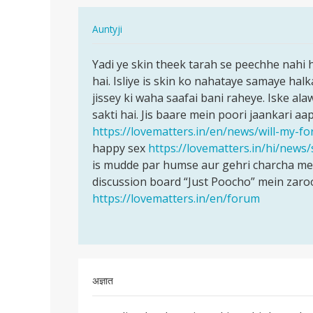
In
Auntyji
reply
पर्मालिंक
to
Yadi ye skin theek tarah se peechhe nahi 
Yadi
Mera
hai. Isliye is skin ko nahataye samaye hal
ye
husbend
jissey ki waha saafai bani raheye. Iske al
skin
jab
sakti hai. Jis baare mein poori jaankari aa
theek
sex
https://lovematters.in/en/news/will-my-fo
tarah
katre…
happy sex
https://lovematters.in/hi/news/
se…
by
is mudde par humse aur gehri charcha me
anska
discussion board “Just Poocho” mein zaro
prmar
https://lovematters.in/en/forum
अज्ञात
पर्मालिंक