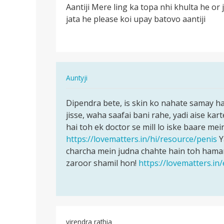
Aantiji Mere ling ka topa nhi khulta he or
Aantiji
jata he please koi upay batovo aantiji
…
In
Auntyji
reply
पर्मालिंक
to
Dipendra bete, is skin ko nahate samay ha
Dipendra
Aantiji
jisse, waha saafai bani rahe, yadi aise ka
bete,
…
hai toh ek doctor se mill lo iske baare mein
is
by
https://lovematters.in/hi/resource/penis
Y
skin
Dipendra
charcha mein judna chahte hain toh hamar
ko…
Gurjar
zaroor shamil hon!
https://lovematters.in
virendra rathia