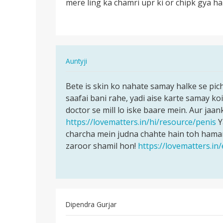
mere ling ka chamri upr ki or chipk gya ha
mere
ling
ka
chamri
upr
In
Auntyji
ki…
reply
पर्मालिंक
to
Bete is skin ko nahate samay halke se pic
Bete
mere
saafai bani rahe, yadi aise karte samay ko
is
ling
doctor se mill lo iske baare mein. Aur jaank
skin
ka
https://lovematters.in/hi/resource/penis
Y
ko
chamri
charcha mein judna chahte hain toh hamar
nahate
upr
zaroor shamil hon!
https://lovematters.in
samay…
ki…
by
अज्ञात
Dipendra Gurjar
पर्मालिंक