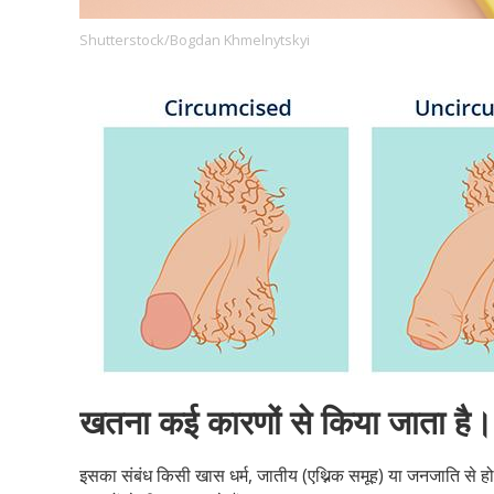
Shutterstock/Bogdan Khmelnytskyi
Footer
हमारे सिद्धांत
Just Poocho
संपर्क करें
Company
खतना कई कारणों से किया जाता है।
इसका संबंध किसी खास धर्म, जातीय (एथ्निक समूह) या जनजाति से ह