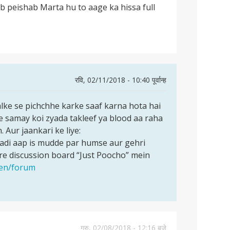
 jb peishab Marta hu to aage ka hissa full
रवि, 02/11/2018 - 10:40 पूर्वान्ह
lke se pichchhe karke saaf karna hota hai
rte samay koi zyada takleef ya blood aa raha
. Aur jaankari ke liye:
adi aap is mudde par humse aur gehri
e discussion board “Just Poocho” mein
/en/forum
गुरु, 02/08/2018 - 12:16 बजे