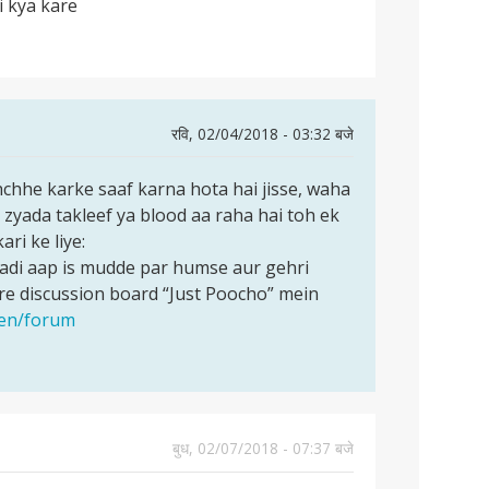
i kya kare
रवि, 02/04/2018 - 03:32 बजे
hchhe karke saaf karna hota hai jisse, waha
i zyada takleef ya blood aa raha hai toh ek
ari ke liye:
adi aap is mudde par humse aur gehri
e discussion board “Just Poocho” mein
/en/forum
बुध, 02/07/2018 - 07:37 बजे